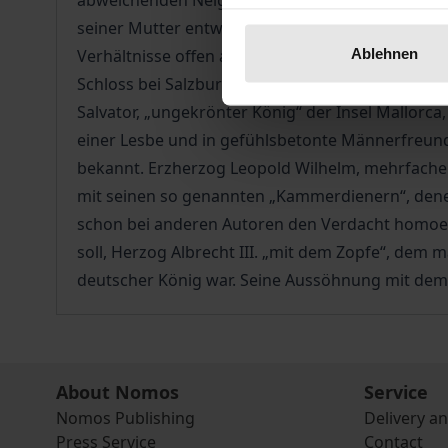
abweichenden Neigungen immer wieder für Aufsehe
seiner Mutter entwickelte er eine „unmännliche“ P
Ablehnen
Verhältnisse offen aus und sorgte für allerhand 
Schloss bei Salzburg. Doch er war nicht allein,
Salvator, „ungekrönter König“ der Insel Mallorca
einer Lesbe und in gefühlsbetonte Männerfreunds
bekannt. Erzherzog Leopold Wilhelm, mehrfacher 
mit seinen so genannten „Kammerdienern“, denen 
schon bei anderen Autoren den Verdacht homoerot
soll, Herzog Albrecht III. „mit dem Zopfe“, dem m
deutscher König war. Seine Aussöhnung mit dem 
About Nomos
Service
Nomos Publishing
Delivery a
Press Service
Contact