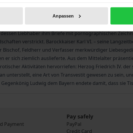
n. Erzherzog Ludwig Victor vor allem, der jüngste Bruder 
ersönlichkeit, galt als intrigant und tratschsüchtig. Er le
Anpassen
Skandale. Schließlich zog die Familie die Reißleine. Verban
 wie Helmut Neuhold recherchierte. Weiter kommen vor: Der 
, dessen Liebhaber ihm Briefe mit pornographischen Zeichnun
chaften verstrickt. Barockkaiser Karl VI. – seine Langzei
Bischof, Feldherr und Verfasser merkwürdiger Liebesgedicht
er sich ziemlich auslieferte. Aus dem Mittelalter präsent
ischer Aktivitäten hervorriefen: Herzog Friedrich IV. der
an unterstellt, eine Art von Transvestit gewesen zu sein, un
Gegenkönig Ludwig dem Bayern endete damit, dass sie Tisc
Pay safely
nd Payment
PayPal
Credit Card