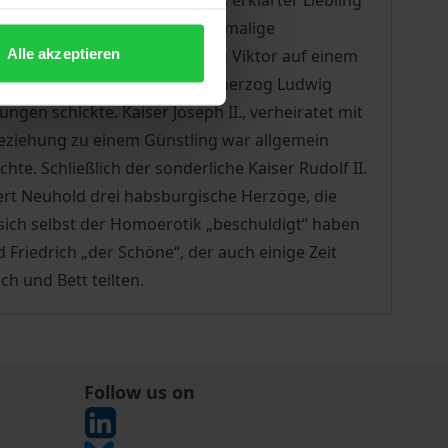
von Kaiser Franz-Joseph. Als erklärter Liebling
bte seine Homosexualität für damalige
Alle akzeptieren
nt und entmündigt starb Ludwig Viktor auf einem
gebildete und eigenwillige Erzherzog Ludwig
gen schickte. Kaiser Joseph II., verheiratet mit
tbeziehung zu einem Günstling war allgemein
e. Schließlich der sonderliche Kaiser Rudolf II.
iert Neuhold drei habsburgische Herzöge, die
 sich selbst der Homoerotik „beschuldigt“ haben
d Friedrich „der Schöne“, der auch einige Zeit
h und Bett teilten.
Follow us on