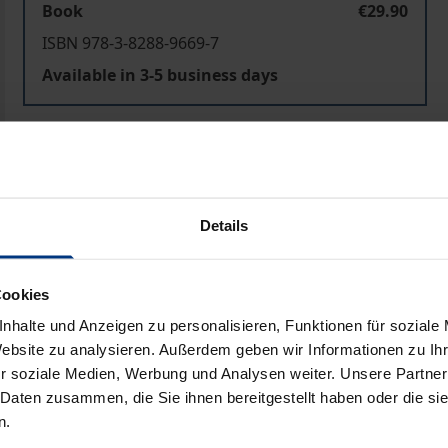
Book
€29.90
ISBN 978-3-8288-9669-7
Available in 3-5 business days
Prices include VAT. Depending on the delivery address, VAT may
Add to Cart
Add to Wish List
Details
Delivery cost notice
Cookies
nhalte und Anzeigen zu personalisieren, Funktionen für soziale
Bibliographical data
Website zu analysieren. Außerdem geben wir Informationen zu I
r soziale Medien, Werbung und Analysen weiter. Unsere Partner
 Daten zusammen, die Sie ihnen bereitgestellt haben oder die s
mo- und Bisexualität in Österreichs Herrscherhaus handelt
n.