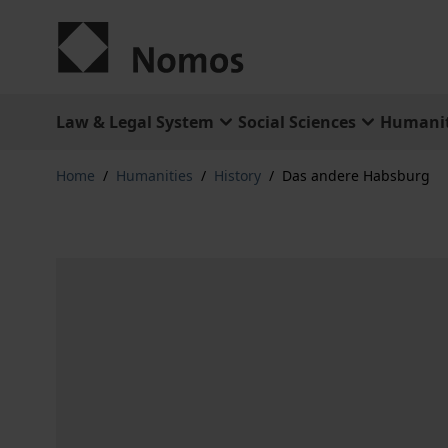
Skip to Content
Law & Legal System
Social Sciences
Humanit
Home
/
Humanities
/
History
/
Das andere Habsburg