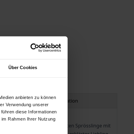
 vary at checkout.
Über Cookies
 Medien anbieten zu können
Product safety information
hrer Verwendung unserer
 führen diese Informationen
ie im Rahmen Ihrer Nutzung
e bislang keines. Dabei sorgten Sprösslinge mit