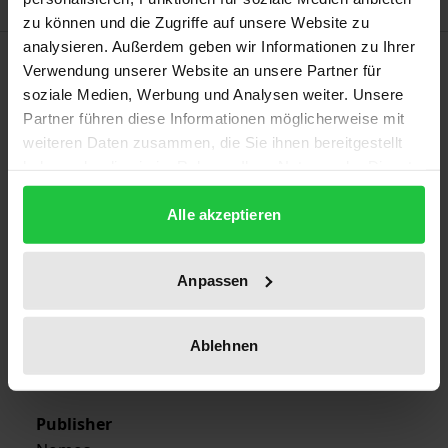
zu können und die Zugriffe auf unsere Website zu
analysieren. Außerdem geben wir Informationen zu Ihrer
Bibliographical data
Verwendung unserer Website an unsere Partner für
soziale Medien, Werbung und Analysen weiter. Unsere
Partner führen diese Informationen möglicherweise mit
Edition
weiteren Daten zusammen, die Sie ihnen bereitgestellt
1
haben oder die sie im Rahmen Ihrer Nutzung der Dienste
gesammelt haben.
ISBN
Alle akzeptieren
978-3-7890-0099-7
Publication Date
Anpassen
Jan 1, 1974
Ablehnen
Year of Publication
1974
Publisher