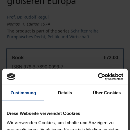
größeren Europa
Prof. Dr. Rudolf Regul
Nomos, 1. Edition 1974
The product is part of the series
Schriftenreihe
Europäisches Recht, Politik und Wirtschaft
Book
€72.00
ISBN 978-3-7890-0099-7
Not available
Zustimmung
Details
Über Cookies
Add to Cart
Add to Wish List
Diese Webseite verwendet Cookies
Delivery cost notice
Wir verwenden Cookies, um Inhalte und Anzeigen zu
personalisieren, Funktionen für soziale Medien anbieten