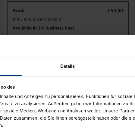
Das Bundesteilhabegesetz (BTHG) und seine Folgen
Book
€59.00
ISBN 978-3-8487-8130-0
Available in 3-5 business days
Prices include VAT. Depending on the delivery address, VAT may
Add to Cart
Add to Wish List
Details
Delivery cost notice
Cookies
nhalte und Anzeigen zu personalisieren, Funktionen für soziale
Website zu analysieren. Außerdem geben wir Informationen zu I
aphical data
Additional material
r soziale Medien, Werbung und Analysen weiter. Unsere Partner
 Daten zusammen, die Sie ihnen bereitgestellt haben oder die s
n.
rough the Bundesteilhabegesetz (BTHG), the concept of pers