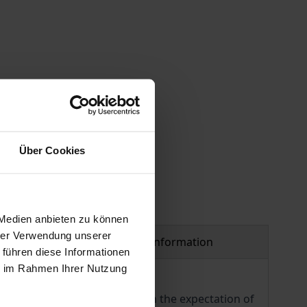
 vary at checkout.
Über Cookies
 Medien anbieten zu können
hrer Verwendung unserer
Product safety information
 führen diese Informationen
ie im Rahmen Ihrer Nutzung
on-centeredness combined with the expectation of