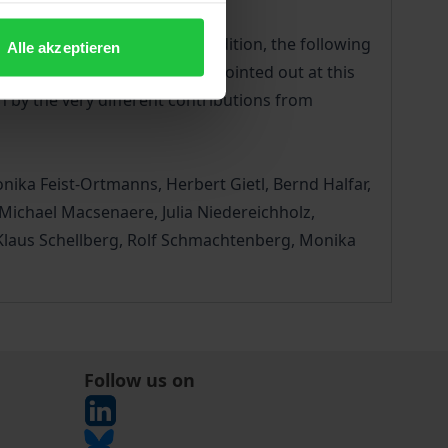
d current developments. In addition, the following
Alle akzeptieren
icity. However, it should be pointed out at this
n by the very different contributions from
nika Feist-Ortmanns, Herbert Gietl, Bernd Halfar,
ichael Macsenaere, Julia Niedereichholz,
 Klaus Schellberg, Rolf Schmachtenberg, Monika
Follow us on