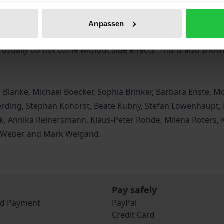
izes the professional public discussion.
i-perspective discourse on the basis of central questions an
Anpassen
hicket of the impact debate and the demand for person-centr
 usually do not come without side effects. This is also show
Blanke, Michael Boecker, Sophia Brinker, Barbara Enste, Mo
rding, Stephan Kohorst, Beate Kubny, Stefan Löwenhaupt, M
k, Annika Reinersmann, Klaus-Peter Rohde, Milena Roters,
el Weber and Mark Weigand.
Pay safely
nd Payment
PayPal
Credit Card