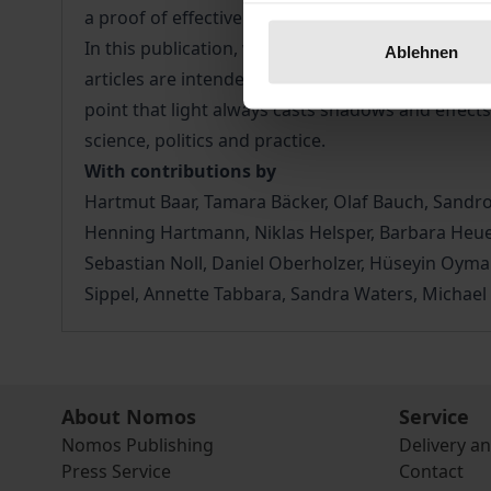
a proof of effectiveness of the services character
In this publication, we want to discuss this mult
Ablehnen
articles are intended to shed some light on the t
point that light always casts shadows and effects
science, politics and practice.
With contributions by
Hartmut Baar, Tamara Bäcker, Olaf Bauch, Sandro 
Henning Hartmann, Niklas Helsper, Barbara Heue
Sebastian Noll, Daniel Oberholzer, Hüseyin Oyma
Sippel, Annette Tabbara, Sandra Waters, Micha
About Nomos
Service
Nomos Publishing
Delivery a
Press Service
Contact