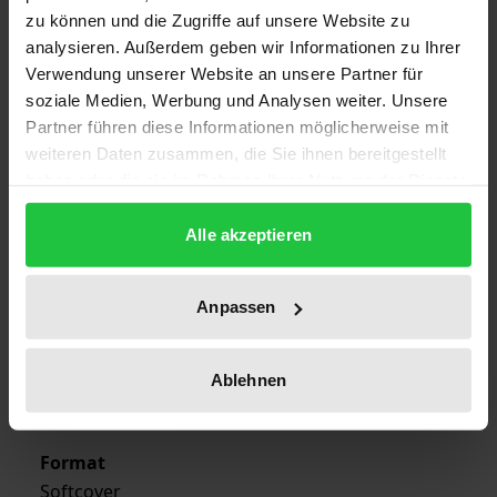
zu können und die Zugriffe auf unsere Website zu
analysieren. Außerdem geben wir Informationen zu Ihrer
ISBN
Verwendung unserer Website an unsere Partner für
978-3-7890-2178-7
soziale Medien, Werbung und Analysen weiter. Unsere
Partner führen diese Informationen möglicherweise mit
Subtitle
weiteren Daten zusammen, die Sie ihnen bereitgestellt
vom 13. Juni 1973 mit späteren Änderungen
haben oder die sie im Rahmen Ihrer Nutzung der Dienste
gesammelt haben.
Publication Date
Alle akzeptieren
May 27, 1991
Year of Publication
Anpassen
1991
Publisher
Ablehnen
Nomos
Format
Softcover