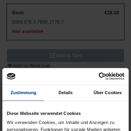
Book
€28.00
ISBN 978-3-7890-2178-7
Not available
Add to Cart
Add to Wish List
Delivery cost notice
Zustimmung
Details
Über Cookies
Bibliographical data
Diese Webseite verwendet Cookies
Wir verwenden Cookies, um Inhalte und Anzeigen zu
Edition
personalisieren, Funktionen für soziale Medien anbieten
3