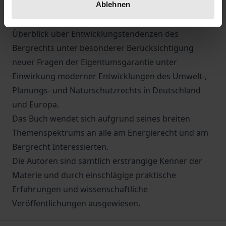
Ablehnen
Neuregelung über den Netzzugang in der
Gaswirtschaft. Abschließend gibt Kühne einen
Überblick über Entwicklungstendenzen des
Bergrechts unter besonderer Berücksichtigung
neuer Fragen der Eigentumsgarantie unter
Einwirkung moderner Entwicklungen des Umwelt-,
Planungs- und Naturschutzrechts in Deutschland
und Europa.
Das Buch wendet sich aufgrund seines breiten
Themenspektrums an alle am Energierecht und am
Bergrecht Interessierten.
Die Autoren sind sämtlich erstrangige Kenner der
Materie und durch einschlägige praktische
Erfahrungen und wissenschaftliche
Veröffentlichungen ausgewiesen.