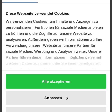
Das Werk enthält die im Juni 2001 auf der
Diese Webseite verwendet Cookies
Vortragsveranstaltung des Instituts für deutsches
Wir verwenden Cookies, um Inhalte und Anzeigen zu
und internationales Berg- und Energierecht der
personalisieren, Funktionen für soziale Medien anbieten
Technischen Universität Clausthal gehaltenen
zu können und die Zugriffe auf unsere Website zu
überarbeiteten Vorträge zu hochaktuellen berg- und
analysieren. Außerdem geben wir Informationen zu Ihrer
energierechtlichen Themen. Baur untersucht
Verwendung unserer Website an unsere Partner für
Rechtsfragen der ökologischen Energieversorgung
soziale Medien, Werbung und Analysen weiter. Unsere
Partner führen diese Informationen möglicherweise mit
in Deutschland unter europarechtlichen
weiteren Daten zusammen, die Sie ihnen bereitgestellt
Rahmenbedingungen (PreussenElektra-Urteil des
haben oder die sie im Rahmen Ihrer Nutzung der Dienste
EuGH). Baron behandelt Grundfragen der
gesammelt haben.
Wettbewerbsaufsicht über die Strom- und
Alle akzeptieren
Gaswirtschaft in europäischer Perspektive. Im
Zusammenhang mit den Beratungen über die
Anpassen
Novellierung des Energiewirtschaftsgesetzes 1998
erörtert Büdenbender die Einzelfragen der