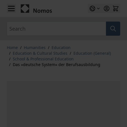
Skip to Content
Search
Home
/
Humanities
/
Education
/
Education & Cultural Studies
/
Education (General)
/
School & Professional Education
/
Das »deutsche System« der Berufsausbildung