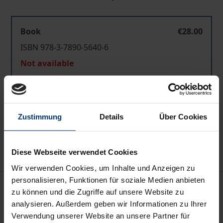
Book
€28.00
ISBN 978-3-7890-5640-6
Not available
Add to Cart
Zustimmung
Details
Über Cookies
Add to Wish List
Delivery cost notice
Diese Webseite verwendet Cookies
Wir verwenden Cookies, um Inhalte und Anzeigen zu
personalisieren, Funktionen für soziale Medien anbieten
Description
zu können und die Zugriffe auf unsere Website zu
analysieren. Außerdem geben wir Informationen zu Ihrer
In diesem Buch wird zum erstenmal
Verwendung unserer Website an unsere Partner für