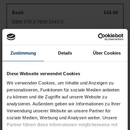
Book
€45.00
ISBN 978-3-7890-5543-0
Not available
Zustimmung
Details
Über Cookies
Add to Cart
Add to Wish List
Delivery cost notice
Diese Webseite verwendet Cookies
Wir verwenden Cookies, um Inhalte und Anzeigen zu
personalisieren, Funktionen für soziale Medien anbieten
zu können und die Zugriffe auf unsere Website zu
Description
analysieren. Außerdem geben wir Informationen zu Ihrer
Verwendung unserer Website an unsere Partner für
soziale Medien, Werbung und Analysen weiter. Unsere
Das gemeindliche Einvernehmen nach § 36 BauGB
Partner führen diese Informationen möglicherweise mit
verbindet Rechtsfragen des Bau- und des