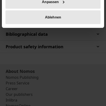
Anpassen
Das Werk beschreibt das französiche
Übernahmerecht und liefert dem deutschen
Ablehnen
Rechtsanwender zahlreiche Hinweise für die Praxis.
Bibliographical data
Product safety information
About Nomos
Nomos Publishing
Press Service
Career
Our publishers
Inlibra
NomosOnline