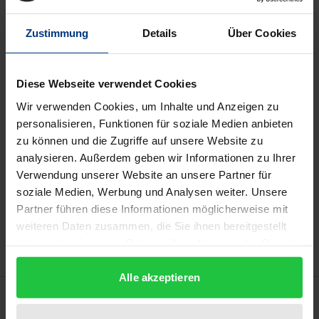
The product is part of the series
Studien zum Handels-,
Arbeits- und Wirtschaftsrecht
Zustimmung
Details
Über Cookies
Book
€79.00
Diese Webseite verwendet Cookies
ISBN 978-3-8329-1224-6
Wir verwenden Cookies, um Inhalte und Anzeigen zu
Not available
personalisieren, Funktionen für soziale Medien anbieten
zu können und die Zugriffe auf unsere Website zu
analysieren. Außerdem geben wir Informationen zu Ihrer
Verwendung unserer Website an unsere Partner für
Add to Cart
soziale Medien, Werbung und Analysen weiter. Unsere
Add to Wish List
Partner führen diese Informationen möglicherweise mit
Delivery cost notice
weiteren Daten zusammen, die Sie ihnen bereitgestellt
haben oder die sie im Rahmen Ihrer Nutzung der Dienste
gesammelt haben.
Alle akzeptieren
Description