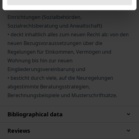
• wendet sich an alle mit der Materie befassten
Einrichtungen (Sozialbehörden,
Sozialrechtsberatung und Anwaltschaft)
• deckt inhaltlich alles zum neuen Recht ab: von den
neuen Bezugsvoraussetzungen über die
Regelungen für Einkommen, Vermögen und
Wohnung bis hin zur neuen
Eingliederungsvereinbarung und
• besticht durch viele, auf die Neuregelungen
abgestimmte Beratungsstrategien,
Berechnungsbeispiele und Musterschriftsätze.
Bibliographical data
Reviews