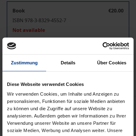
Book
€20.00
ISBN 978-3-8329-4552-7
Not available
Add to Cart
Zustimmung
Details
Über Cookies
Add to Wish List
Delivery cost notice
Diese Webseite verwendet Cookies
Wir verwenden Cookies, um Inhalte und Anzeigen zu
personalisieren, Funktionen für soziale Medien anbieten
Description
zu können und die Zugriffe auf unsere Website zu
analysieren. Außerdem geben wir Informationen zu Ihrer
Welche Politik verfolgt die russische Staatsführung
Verwendung unserer Website an unsere Partner für
im Bereich der neuen Datennetze? Konnte sich das
soziale Medien, Werbung und Analysen weiter. Unsere