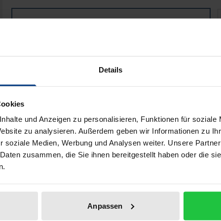
Das Irrtumsrisiko bei den Ausnahmen des völkerrechtl
Book
€149.00
ISBN 978-3-8487-7844-7
Available in 3-5 business days
Details
Prices include VAT. Depending on the delivery address, VAT may
Cookies
Add to Cart
Add to Wish List
nhalte und Anzeigen zu personalisieren, Funktionen für soziale
Delivery cost notice
Website zu analysieren. Außerdem geben wir Informationen zu I
r soziale Medien, Werbung und Analysen weiter. Unsere Partner
 Daten zusammen, die Sie ihnen bereitgestellt haben oder die s
n.
aphical data
Additional material
Anpassen