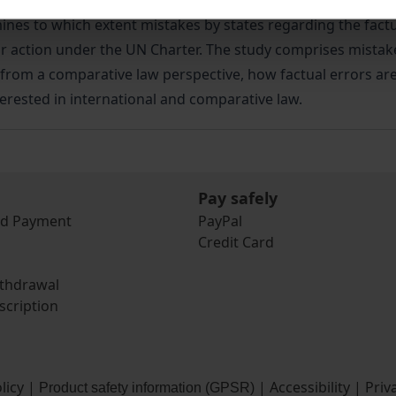
contra bellum, the risk of mistake is distributed between t
mines to which extent mistakes by states regarding the fact
heir action under the UN Charter. The study comprises mistak
, from a comparative law perspective, how factual errors are
nterested in international and comparative law.
Pay safely
nd Payment
PayPal
Credit Card
ithdrawal
scription
licy
|
|
Accessibility
|
Priv
Product safety information (GPSR)