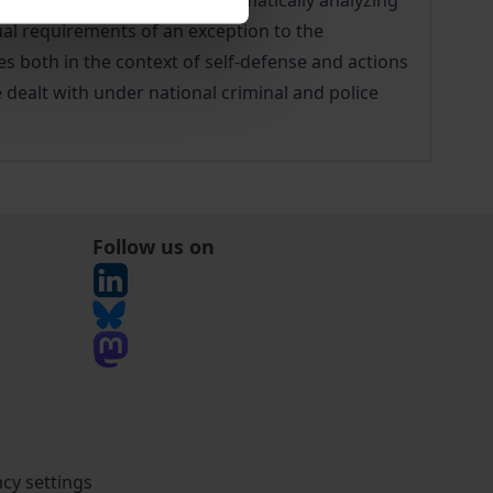
he different actors: By systematically analyzing
ual requirements of an exception to the
es both in the context of self-defense and actions
 dealt with under national criminal and police
Follow us on
acy settings