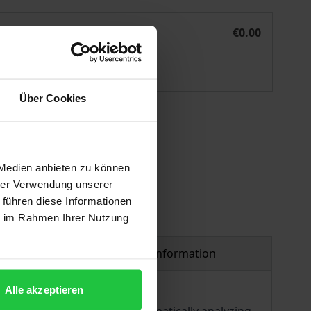
ichen Gewaltverbotes
Das Irrtumsrisiko bei den Ausnahmen des völkerrechtliche
eBook
€0.00
ISBN 978-3-7489-2254-4
Available
Über Cookies
 vary at checkout.
 Medien anbieten zu können
hrer Verwendung unserer
 führen diese Informationen
ie im Rahmen Ihrer Nutzung
Product safety information
Alle akzeptieren