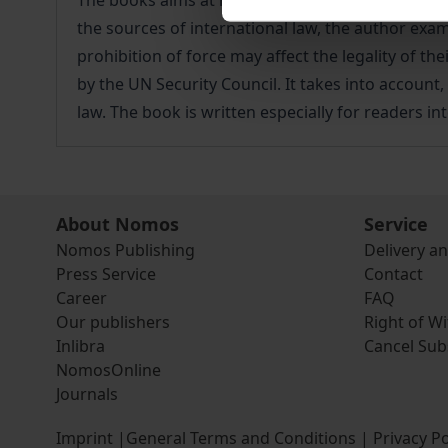
The books aims at mapping out how, under the jus 
the sources of international law, the author exa
prohibition of force may affect the legality of t
by the UN Security Council. It takes into account
law. The book is written especially for readers i
About Nomos
Service
Nomos Publishing
Delivery a
Press Service
Contact
Career
FAQ
Our publishers
Right of W
Inlibra
Cancel Sub
NomosOnline
Journals
Imprint
|
General Terms and Conditions
|
Privacy Po