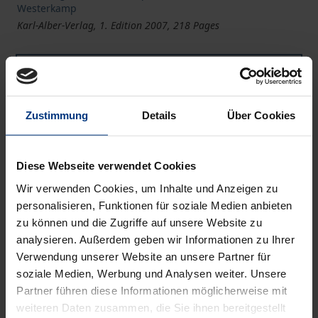
Westerkamp
Karl-Alber-Verlag, 1. Edition 2007, 218 Pages
Book
€34.00
ISBN 978-3-495-48284-1
Zustimmung
Details
Über Cookies
Available
Diese Webseite verwendet Cookies
Prices include VAT. Depending on the delivery address, VAT
may vary at checkout.
Wir verwenden Cookies, um Inhalte und Anzeigen zu
personalisieren, Funktionen für soziale Medien anbieten
zu können und die Zugriffe auf unsere Website zu
Add to Cart
analysieren. Außerdem geben wir Informationen zu Ihrer
Add to Wish List
Verwendung unserer Website an unsere Partner für
Delivery cost notice
soziale Medien, Werbung und Analysen weiter. Unsere
Partner führen diese Informationen möglicherweise mit
weiteren Daten zusammen, die Sie ihnen bereitgestellt