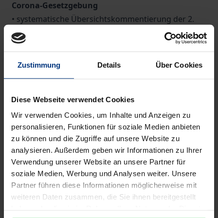
Corona-Gesetzgebung
• systematische Übersichtskommentierung der 2.
Aktionärsrechterichtlinie - Richtlinie (EU) 2017/828
des Europäischen Parlaments und des Rates zur
Änderung der Richtlinie 2007/36/EG im Hinblick auf
Zustimmung
Details
Über Cookies
die Förderung der langfristigen Mitwirkung der
Aktionäre
Diese Webseite verwendet Cookies
• das ARUG II im parlamentarischen Prozess
• klassische Kommentierung der durch das ARUG II
Wir verwenden Cookies, um Inhalte und Anzeigen zu
personalisieren, Funktionen für soziale Medien anbieten
neu eingefügten Paragrafen und der modifizierten
zu können und die Zugriffe auf unsere Website zu
bisherigen Regelungen
analysieren. Außerdem geben wir Informationen zu Ihrer
• klassische Kommentierung der Corona-
Verwendung unserer Website an unsere Partner für
Gesetzgebung zur Aktiengesellschaft
soziale Medien, Werbung und Analysen weiter. Unsere
Die Schwerpunkte des ARUG II
Partner führen diese Informationen möglicherweise mit
• neues Vergütungssystem für Vorstände („say on
weiteren Daten zusammen, die Sie ihnen bereitgestellt
haben oder die sie im Rahmen Ihrer Nutzung der Dienste
pay“)