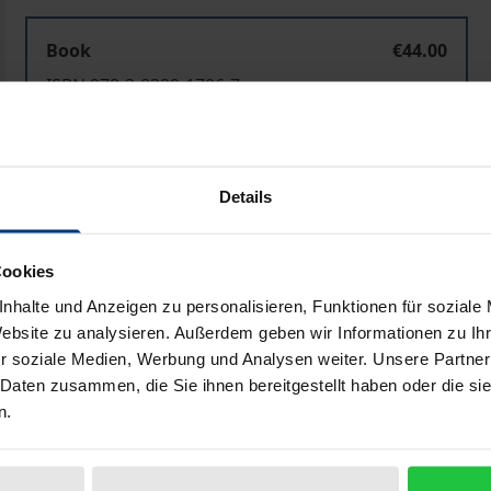
Book
€44.00
ISBN 978-3-8329-1706-7
Not available
Details
Add to Cart
Add to Wish List
Delivery cost notice
Cookies
nhalte und Anzeigen zu personalisieren, Funktionen für soziale
Website zu analysieren. Außerdem geben wir Informationen zu I
Bibliographical data
r soziale Medien, Werbung und Analysen weiter. Unsere Partner
 Daten zusammen, die Sie ihnen bereitgestellt haben oder die s
n.
 1949 steht jetzt die Kodifikation eines modernen Zivilges
n und fortentwickelt werden.