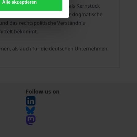
Alle akzeptieren
n chinesischen Sachenrechts als Kernstück
nden Entwürfen werden nicht nur dogmatische
und das rechtspolitische Verständnis
mittelt bekommt.
ehmen, als auch für die deutschen Unternehmen,
Follow us on