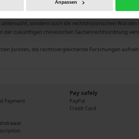
Anpassen
den Einfluss deutschen Rechts auf den Werdegang des neue
n sachenrechtlichen Institutionen in den derzeit vorliege
untersucht, sondern auch die rechtshistorischen Wurzeln 
von der zukünftigen chinesischen Sachenrechtsordnung ver
schen Juristen, die rechtsvergleichende Forschungen aufn
Pay safely
nd Payment
PayPal
Credit Card
ithdrawal
scription