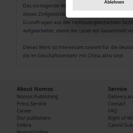
Ablehnen
Das vorliegende Werk untersucht systematisch 
dieses Zivilgesetzbuches. Anhand der zahlreiche
Grundfragen aus der rechtsvergleichenden Sicht 
aufgearbeitet, damit der Leser ein Gesamtbild 
Dieses Werk ist interessant sowohl für die deut
die im Geschäftsverkehr mit China aktiv sind.
About Nomos
Service
Nomos Publishing
Delivery a
Press Service
Contact
Career
FAQ
Our publishers
Right of W
Inlibra
Cancel Sub
NomosOnline