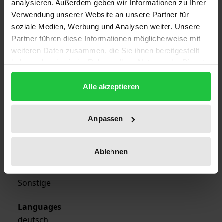
analysieren. Außerdem geben wir Informationen zu Ihrer
Verwendung unserer Website an unsere Partner für
ISBN
soziale Medien, Werbung und Analysen weiter. Unsere
978-3-7890-0486-5
Partner führen diese Informationen möglicherweise mit
weiteren Daten zusammen, die Sie ihnen bereitgestellt
Publication Date
haben oder die sie im Rahmen Ihrer Nutzung der Dienste
Nov 6, 1979
gesammelt haben.
Alle akzeptieren
Year of Publication
1979
Anpassen
Publisher
Nomos
Ablehnen
Format
Sonstige
Languages
deutsch