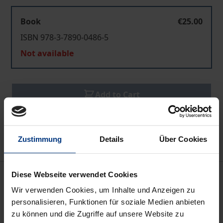
Book
€25.00
ISBN 978-3-7890-0486-5
Not available
Add to Cart
Add to Wish List
Delivery cost notice
Zustimmung
Details
Über Cookies
Bibliographical data
Diese Webseite verwendet Cookies
Wir verwenden Cookies, um Inhalte und Anzeigen zu
personalisieren, Funktionen für soziale Medien anbieten
Edition
zu können und die Zugriffe auf unsere Website zu
1