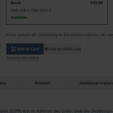
Book
€49.00
ISBN 978-3-7560-0567-3
Available
Prices include VAT. Depending on the delivery address, VAT may
Add to Cart
Add to Wish List
Delivery cost notice
ata
Reviews
Additional materi
n
kte (ESPR) löst im Rahmen des Green Deal die Ökodesign-R