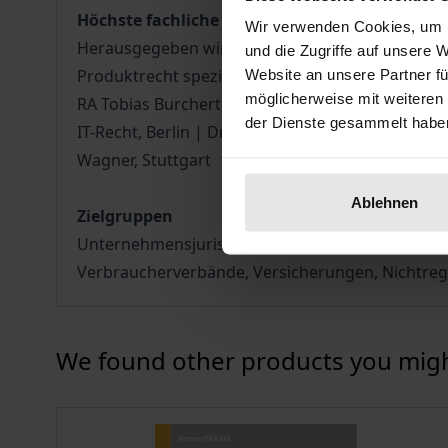
Höchste fachliche Expertise
Wir verwenden Cookies, um I
Herausgegeben wird das Werk von RA Dr. Jens Nuss
und die Zugriffe auf unsere 
Produktrecht spezialisiert sind:
Website an unsere Partner fü
möglicherweise mit weiteren
RA Tobias Burchert, Stuttgart | RAin Dr. Marthe
der Dienste gesammelt habe
IT-Recht, Berlin | Dr. Sebastian Müller, Stuttgart |
Wagner, Stuttgart
Ablehnen
Zielgruppen
Unternehmensjurist:innen, Unternehmen, Produc
Verbraucherverbände, Versicherungen, Nichtregi
Press to skip carousel
We found other products you might