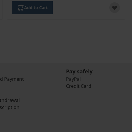
Add to Cart
Pay safely
nd Payment
PayPal
Credit Card
ithdrawal
scription