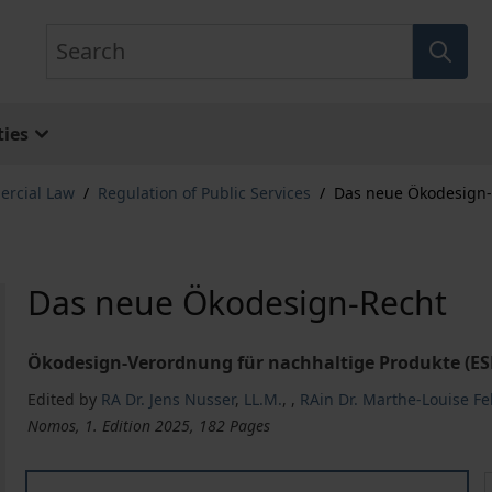
Search
ies
ercial Law
/
Regulation of Public Services
/
Das neue Ökodesign
Das neue Ökodesign-Recht
Ökodesign-Verordnung für nachhaltige Produkte (ES
Edited by
RA Dr. Jens Nusser
,
LL.M.
,
,
RAin Dr. Marthe-Louise F
Nomos, 1. Edition 2025, 182 Pages
Das neue Ökodesign-Recht