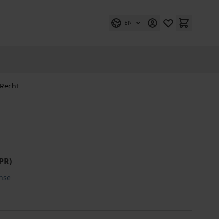
EN
-Recht
PR)
ehse
Das neue Ökodesign-Recht