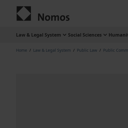
Skip to Content
Law & Legal System
Social Sciences
Humanit
Home
/
Law & Legal System
/
Public Law
/
Public Comm