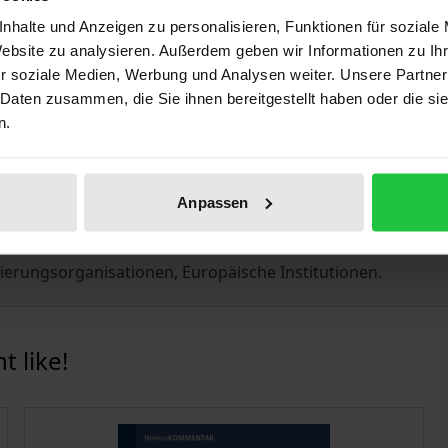
nhalte und Anzeigen zu personalisieren, Funktionen für soziale
er, LL.M., und RAin Dr. Marthe-Louise Fehse. Die Autor:inn
Website zu analysieren. Außerdem geben wir Informationen zu I
r soziale Medien, Werbung und Analysen weiter. Unsere Partner
 Daten zusammen, die Sie ihnen bereitgestellt haben oder die s
-Louise Fehse, Berlin | RA Gregor Franßen, EMLE (Madrid), 
n.
 RA Dr. Jens Nusser, LL.M., Berlin | RA Dr. Marc Ruttloff, Stut
Anpassen
t-Compliance-Manager:innen, Rechtsanwaltschaft, Aufsich
erungsorganisationen, Europäische Institutionen.
 like!