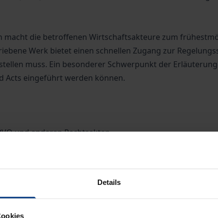
 macht die betroffenen Wirtschaftsakteure zum frühestmög
riebene Werk bietet einen schnellen Zugang zur Regelungss
stellen muss. Ein besonderer Schwerpunkt der Erläuterun
ed Acts eingeführt werden können.
uPVO und anderen Rechtsakten
setzung im Unternehmen
 und Inhalte
odesign-Anforderungen
Details
ng
hung, Ordnungswidrigkeitenrecht, Wettbewerbsrecht, Gewä
Cookies