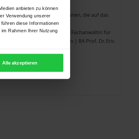
 Medien anbieten zu können
en sind erfahrene Praktiker:innen, die auf das
hrer Verwendung unserer
 führen diese Informationen
ie im Rahmen Ihrer Nutzung
Düsseldorf | RAin Monika Menz, Fachanwältin für
tgart | RA Suhayl Ungerer, Berlin | RA Prof. Dr. Eric
Alle akzeptieren
tsbehörden, Wirtschafts- und