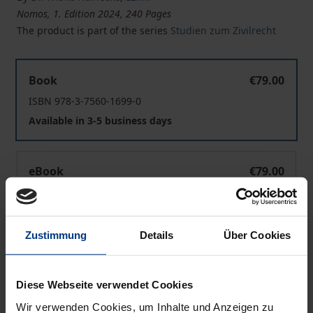
Nomos, 1. Edition 2024, 240 Pages
The product is part of the series
Studien zum Zivilrecht
Das niederländische Übereignungssystem als mögliches
Book
€79.00
ISBN 978-3-7560-1699-0
Available in 3-5 business days
Das niederländische Übereignungssystem als mögliches
eBook
€79.00
ISBN 978-3-7489-4429-4
Available
Zustimmung
Details
Über Cookies
Prices include VAT. Depending on the delivery address, VAT
may vary at checkout.
Diese Webseite verwendet Cookies
Wir verwenden Cookies, um Inhalte und Anzeigen zu