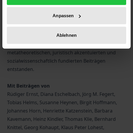
Beistandschaft, bis hin zu Entwicklungsbedarfen
beim Kinderschutz und aktuellen Strukturfragen in
Anpassen
der Kinder- und Jugendhilfe, wie z.B. ihre inklusive
Weiterentwicklung. So ist ein Kaleidoskop von 23
Ablehnen
interdisziplinären, innovativen und nachdenklichen,
praxisbezogenen, theoretischen und
metatheoretischen, juristisch akzentuierten und
sozialwissenschaftlich fundierten Beiträgen
entstanden.
Mit Beiträgen von
Rüdiger Ernst, Diana Eschelbach, Jörg M. Fegert,
Tobias Helms, Susanne Heynen, Birgit Hoffmann,
Johannes Horn, Henriette Katzenstein, Barbara
Kavemann, Heinz Kindler, Thomas Klie, Bernhard
Knittel, Georg Kohaupt, Klaus Peter Lohest,