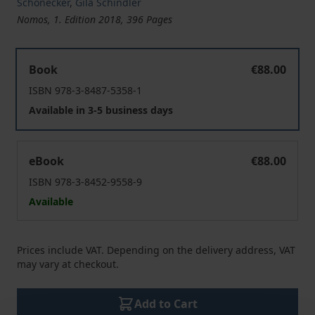
Schönecker
,
Gila Schindler
Nomos, 1. Edition 2018, 396 Pages
Das Recht als Partner der Fachlichkeit in der Kinder- un
Book
€88.00
ISBN 978-3-8487-5358-1
Available in 3-5 business days
Das Recht als Partner der Fachlichkeit in der Kinder- un
eBook
€88.00
ISBN 978-3-8452-9558-9
Available
Prices include VAT. Depending on the delivery address, VAT
may vary at checkout.
Add to Cart