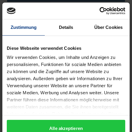
Add to Wish List
Delivery cost notice
Zustimmung
Details
Über Cookies
Description
Diese Webseite verwendet Cookies
Wir verwenden Cookies, um Inhalte und Anzeigen zu
Anlässlich seines 50. Geburtstags haben berufliche
personalisieren, Funktionen für soziale Medien anbieten
Freund*innen und Wegbegleiter*innen Thomas
zu können und die Zugriffe auf unsere Website zu
Meysen dieses Liber Amicorum überreicht. Zu
analysieren. Außerdem geben wir Informationen zu Ihrer
zentralen Themenbereichen der Kinder- und
Verwendung unserer Website an unsere Partner für
soziale Medien, Werbung und Analysen weiter. Unsere
Jugendhilfe analysieren die Autor*innen aus ihren
Partner führen diese Informationen möglicherweise mit
verschiedenen Blickwinkeln das Zusammenspiel von
weiteren Daten zusammen, die Sie ihnen bereitgestellt
Recht und Fachlichkeit – von den rechtlichen
haben oder die sie im Rahmen Ihrer Nutzung der Dienste
Wirkungen in der Sozialen Arbeit oder aktuellen
gesammelt haben.
familienrechtlichen Fragestellungen in der
Alle akzeptieren