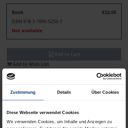
Book
€32.00
ISBN 978-3-7890-5250-7
Not available
Add to Cart
Add to Wish List
Delivery cost notice
Zustimmung
Details
Über Cookies
Description
Diese Webseite verwendet Cookies
Vertreter kleiner Parteien beklagen regelmäßig die
Wir verwenden Cookies, um Inhalte und Anzeigen zu
fehlende Chancengleichheit im politischen