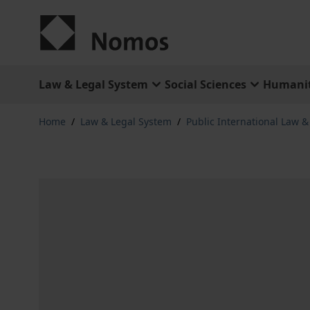
Skip to Content
Law & Legal System
Social Sciences
Humanit
Home
/
Law & Legal System
/
Public International Law 