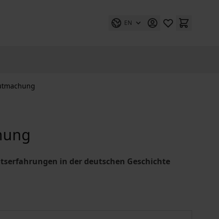
EN
gutmachung
hung
serfahrungen in der deutschen Geschichte
Das Recht auf Wiedergutmachung