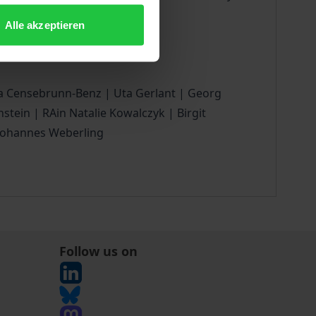
Alle akzeptieren
at do the injured say?
lika Censebrunn-Benz | Uta Gerlant | Georg
tein | RAin Natalie Kowalczyk | Birgit
. Johannes Weberling
Follow us on