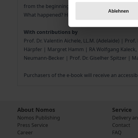
from the beginning of the 19th century to the pre
Ablehnen
What happened? How did the refurbishment proce
With contributions by
Prof. Dr. Valentin Aichele, LL.M. (Adelaide) | Pr
Härpfer | Margret Hamm | RA Wolfgang Kaleck, FAS
Neumann-Becker | Prof. Dr. Giselher Spitzer | Ma
Purchasers of the e-book will receive an accessibl
About Nomos
Service
Nomos Publishing
Delivery a
Press Service
Contact
Career
FAQ