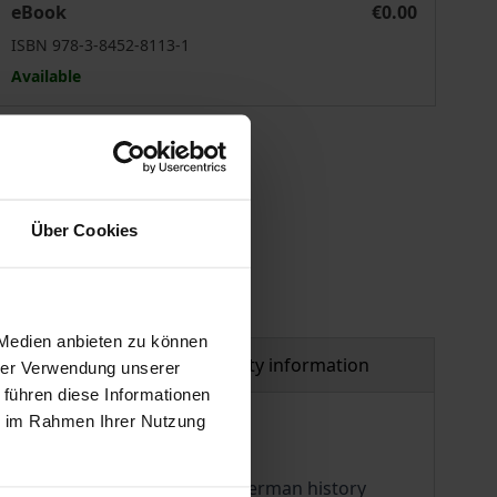
eBook
€0.00
ISBN 978-3-8452-8113-1
Available
 vary at checkout.
Über Cookies
 Medien anbieten zu können
al
Product safety information
hrer Verwendung unserer
 führen diese Informationen
ie im Rahmen Ihrer Nutzung
edress and reparation.
xamines exemplary events in German history