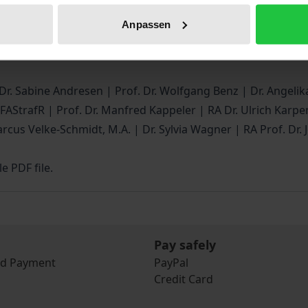
sent day. They all ask the indemnity question.
Anpassen
ss come about? How did the German state deal with it? Wh
of. Dr. Sabine Andresen | Prof. Dr. Wolfgang Benz | Dr. Ange
trafR | Prof. Dr. Manfred Kappeler | RA Dr. Ulrich Karpens
rcus Velke-Schmidt, M.A. | Dr. Sylvia Wagner | RA Prof. Dr
e PDF file.
Pay safely
nd Payment
PayPal
Credit Card