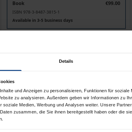
Book
€99.00
ISBN 978-3-8487-3815-1
Available in 3-5 business days
Prices include VAT. Depending on the delivery address, VAT may
Add to Cart
Add to Wish List
Details
Delivery cost notice
Cookies
nhalte und Anzeigen zu personalisieren, Funktionen für soziale
ata
Reviews
Additional materi
Website zu analysieren. Außerdem geben wir Informationen zu I
r soziale Medien, Werbung und Analysen weiter. Unsere Partner
 Daten zusammen, die Sie ihnen bereitgestellt haben oder die s
n.
ally violated, it is human rights themselves that demand r
ed with experiences of elementary injustice. The volume e