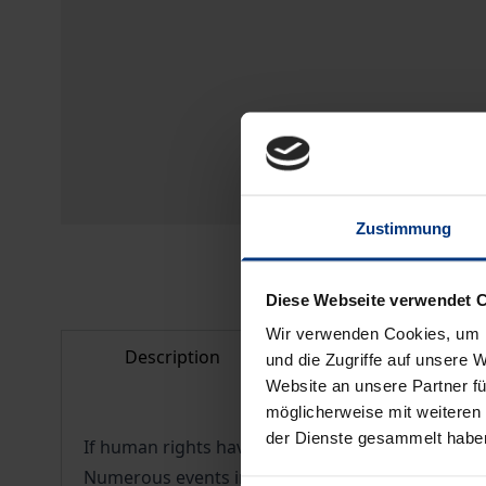
Zustimmung
Diese Webseite verwendet 
Wir verwenden Cookies, um I
Description
Bibliographical d
und die Zugriffe auf unsere 
Website an unsere Partner fü
möglicherweise mit weiteren
der Dienste gesammelt habe
If human rights have been grossly and systematic
Numerous events in German history are associat