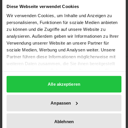
may vary at checkout.
Diese Webseite verwendet Cookies
Wir verwenden Cookies, um Inhalte und Anzeigen zu
Add to Cart
personalisieren, Funktionen für soziale Medien anbieten
Add to Wish List
zu können und die Zugriffe auf unsere Website zu
Delivery cost notice
analysieren. Außerdem geben wir Informationen zu Ihrer
Verwendung unserer Website an unsere Partner für
soziale Medien, Werbung und Analysen weiter. Unsere
Partner führen diese Informationen möglicherweise mit
Description
weiteren Daten zusammen, die Sie ihnen bereitgestellt
haben oder die sie im Rahmen Ihrer Nutzung der Dienste
gesammelt haben.
The jurisprudence as well as the medical research
Alle akzeptieren
sector have repeatedly issued calls for a reform of
the medically and socially out-dated ESchG. The
Anpassen
ESchG, which decisively influences the laws and
regulations of reproductive medicine until today,
has remained almost unmodified since it entered
Ablehnen