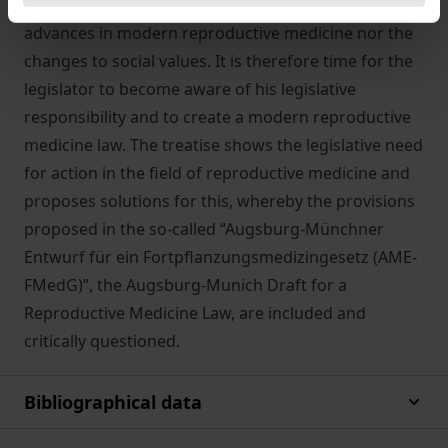
into force in 1991. The law has not withstood the
advances in modern reproductive medicine nor the
changes to social values. It is therefore time for the
legislator to become aware of his legislative
responsibility and to create a modern reproductive
medicine law. The treatise shows the legislative need
for action in the field of reproductive medicine and
proposes solutions for this, whereby the provisions
proposed in the so-called “Augsburg-Münchner
Entwurf für ein Fortpflanzungsmedizingesetz (AME-
FMedG)”, the Augsburg-Munich Draft for a
Reproductive Medicine Law, are included and
critically questioned.
Bibliographical data