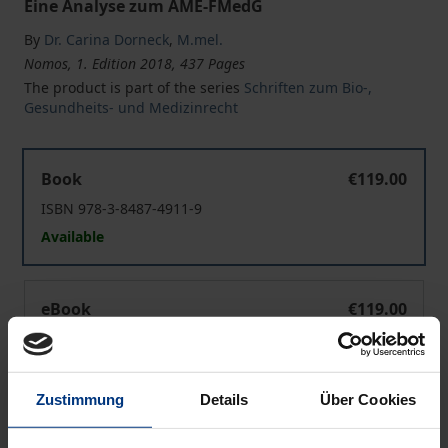
Eine Analyse zum AME-FMedG
By
Dr. Carina Dorneck
,
M.mel.
Nomos, 1. Edition 2018, 437 Pages
The product is part of the series
Schriften zum Bio-,
Gesundheits- und Medizinrecht
Das Recht der Reproduktionsmedizin de lege lata und d
Book
€119.00
ISBN 978-3-8487-4911-9
Available
Das Recht der Reproduktionsmedizin de lege lata und d
eBook
€119.00
ISBN 978-3-8452-9124-6
Available
Zustimmung
Details
Über Cookies
Prices include VAT. Depending on the delivery address, VAT