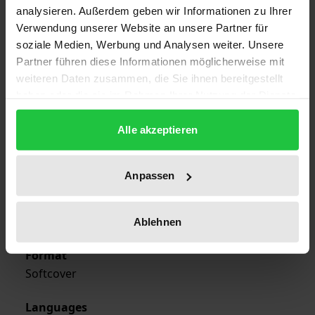
analysieren. Außerdem geben wir Informationen zu Ihrer
1
Verwendung unserer Website an unsere Partner für
soziale Medien, Werbung und Analysen weiter. Unsere
ISBN
Partner führen diese Informationen möglicherweise mit
978-3-7890-1659-2
weiteren Daten zusammen, die Sie ihnen bereitgestellt
haben oder die sie im Rahmen Ihrer Nutzung der Dienste
Publication Date
gesammelt haben.
Dec 15, 1988
Alle akzeptieren
Year of Publication
1988
Anpassen
Publisher
Nomos
Ablehnen
Format
Softcover
Languages