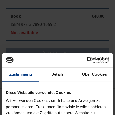
Book
€40.00
ISBN 978-3-7890-1659-2
Not available
Add to Cart
Add to Wish List
Delivery cost notice
Zustimmung
Details
Über Cookies
Diese Webseite verwendet Cookies
Bibliographical data
Wir verwenden Cookies, um Inhalte und Anzeigen zu
personalisieren, Funktionen für soziale Medien anbieten
Edition
zu können und die Zugriffe auf unsere Website zu