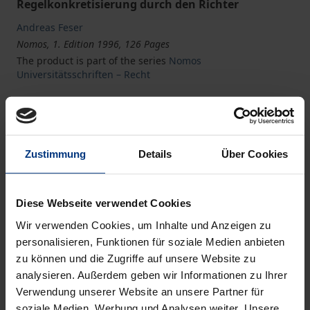
Regelkonkretisierung durch den Richter
Andreas Feser
Nomos, 1. Edition 1996, 126 Pages
The product is part of the series
Nomos
Universitätsschriften – Recht
Book
€34.00
ISBN 978-3-7890-3897-6
Zustimmung
Details
Über Cookies
Not available
Diese Webseite verwendet Cookies
Add to Cart
Wir verwenden Cookies, um Inhalte und Anzeigen zu
personalisieren, Funktionen für soziale Medien anbieten
Add to Wish List
zu können und die Zugriffe auf unsere Website zu
Delivery cost notice
analysieren. Außerdem geben wir Informationen zu Ihrer
Verwendung unserer Website an unsere Partner für
soziale Medien, Werbung und Analysen weiter. Unsere