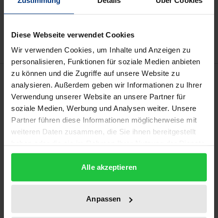
Add to Wish List
Delivery cost notice
Diese Webseite verwendet Cookies
Wir verwenden Cookies, um Inhalte und Anzeigen zu
personalisieren, Funktionen für soziale Medien anbieten
zu können und die Zugriffe auf unsere Website zu
Description
analysieren. Außerdem geben wir Informationen zu Ihrer
Verwendung unserer Website an unsere Partner für
Autonomous use of violence — whether for
soziale Medien, Werbung und Analysen weiter. Unsere
vengeance or in a feud — can potentially endanger
Partner führen diese Informationen möglicherweise mit
weiteren Daten zusammen, die Sie ihnen bereitgestellt
community safety. The contributors to this volume
haben oder die sie im Rahmen Ihrer Nutzung der Dienste
depict the logic and narrative strategies used to
gesammelt haben.
validate the autonomous use of violence on the one
Alle akzeptieren
hand, and examine attempts to delegitimise such
violence through legal and religions norms on the
Anpassen
other. In doing so, they focus on the endeavours of
theologians to discredit violence used in a feud as a