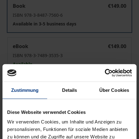
Das rheinische Nurnotariat im Nationalsozialismus
Book
€149.00
ISBN 978-3-8487-7560-6
Available in 3-5 business days
Das rheinische Nurnotariat im Nationalsozialismus
eBook
€149.00
ISBN 978-3-7489-3535-3
Available
Prices include VAT. Depending on the delivery address, VAT
Zustimmung
Details
Über Cookies
may vary at checkout.
Add to Cart
Diese Webseite verwendet Cookies
Add to Wish List
Wir verwenden Cookies, um Inhalte und Anzeigen zu
Delivery cost notice
personalisieren, Funktionen für soziale Medien anbieten
zu können und die Zugriffe auf unsere Website zu