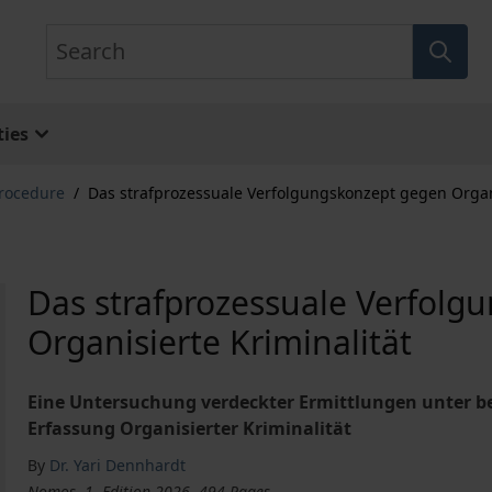
Search
ies
Procedure
/
Das strafprozessuale Verfolgungskonzept gegen Organi
Das strafprozessuale Verfolg
Organisierte Kriminalität
Eine Untersuchung verdeckter Ermittlungen unter be
Erfassung Organisierter Kriminalität
By
Dr. Yari Dennhardt
Nomos, 1. Edition 2026, 494 Pages