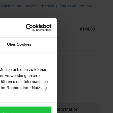
sationen und Innerer Sicherheit | Studies on Criminal
ierte Kriminalität
Das strafprozessuale Verfolgungskonzept gegen Organisiert
eBook
€144.00
ISBN 978-3-7489-6729-3
Available
Über Cookies
 vary at checkout.
 Medien anbieten zu können
hrer Verwendung unserer
 führen diese Informationen
ie im Rahmen Ihrer Nutzung
Product safety information