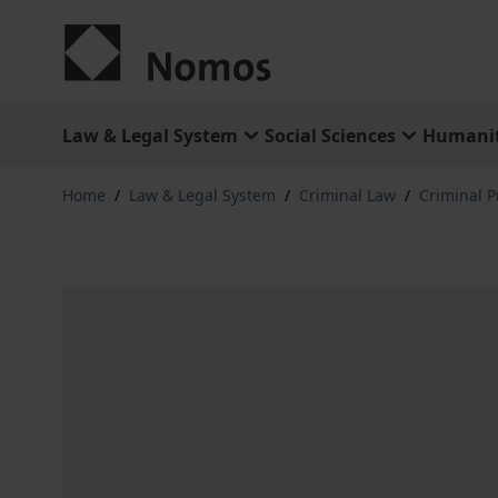
Skip to Content
Law & Legal System
Social Sciences
Humanit
Home
/
Law & Legal System
/
Criminal Law
/
Criminal 