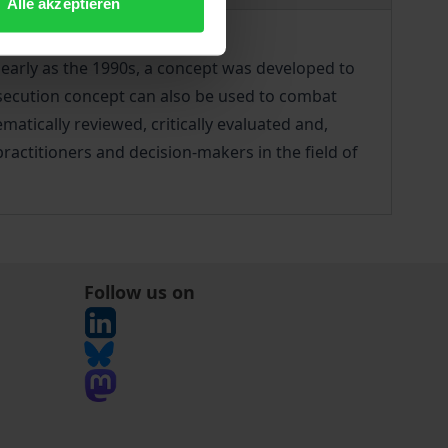
Alle akzeptieren
 early as the 1990s, a concept was developed to
secution concept can also be used to combat
matically reviewed, critically evaluated and,
practitioners and decision-makers in the field of
Follow us on