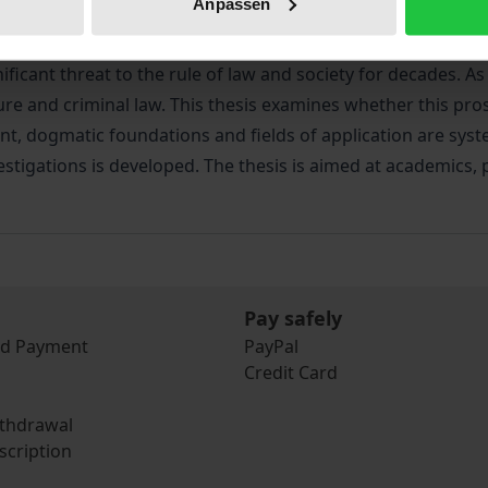
Anpassen
ficant threat to the rule of law and society for decades. As
e and criminal law. This thesis examines whether this pro
nt, dogmatic foundations and fields of application are syste
vestigations is developed. The thesis is aimed at academics, 
Pay safely
nd Payment
PayPal
Credit Card
ithdrawal
scription