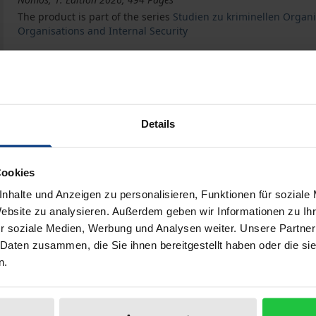
The product is part of the series
Studien zu kriminellen Organi
Organisations and Internal Security
Das strafprozessuale Verfolgungskonzept gegen Organis
Book
€144.00
ISBN 978-3-7560-3666-0
Available
Details
Prices include VAT. Depending on the delivery address, VAT may
Cookies
nhalte und Anzeigen zu personalisieren, Funktionen für soziale
Add to Cart
Add to Wish List
Website zu analysieren. Außerdem geben wir Informationen zu I
r soziale Medien, Werbung und Analysen weiter. Unsere Partner
Delivery cost notice
 Daten zusammen, die Sie ihnen bereitgestellt haben oder die s
n.
aphical data
Additional material