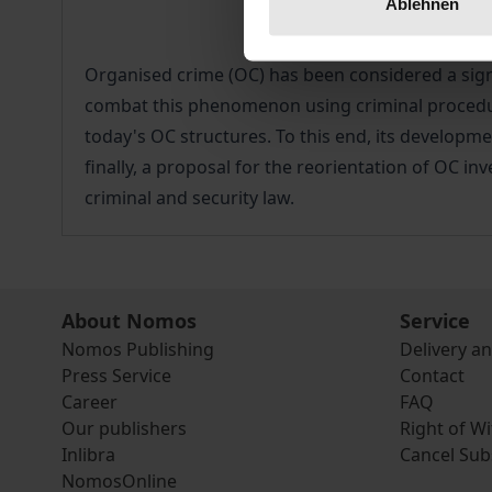
Ablehnen
Organised crime (OC) has been considered a signi
combat this phenomenon using criminal procedur
today's OC structures. To this end, its developme
finally, a proposal for the reorientation of OC in
criminal and security law.
About Nomos
Service
Nomos Publishing
Delivery a
Press Service
Contact
Career
FAQ
Our publishers
Right of W
Inlibra
Cancel Sub
NomosOnline