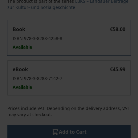
The product is part of the series
LBKS – Landauer Beiträge
zur Kultur- und Sozialgeschichte
"Das süße Wort: Ich liebe dich"
Book
€58.00
ISBN 978-3-8288-4258-8
Available
"Das süße Wort: Ich liebe dich"
eBook
€45.99
ISBN 978-3-8288-7142-7
Available
Prices include VAT. Depending on the delivery address, VAT
may vary at checkout.
Add to Cart