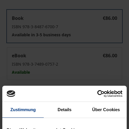
Das Urheberrecht als Mittel staatlicher Geheimhaltung
Book
€86.00
ISBN 978-3-8487-6700-7
Available in 3-5 business days
Das Urheberrecht als Mittel staatlicher Geheimhaltung
eBook
€86.00
ISBN 978-3-7489-0757-2
Available
Prices include VAT. Depending on the delivery address, VAT
may vary at checkout.
Zustimmung
Details
Über Cookies
Add to Cart
Add to Wish List