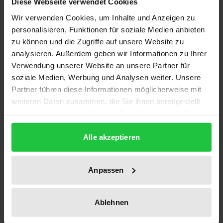
Diese Webseite verwendet Cookies
Delivery cost notice
Wir verwenden Cookies, um Inhalte und Anzeigen zu
personalisieren, Funktionen für soziale Medien anbieten
zu können und die Zugriffe auf unsere Website zu
Description
analysieren. Außerdem geben wir Informationen zu Ihrer
Verwendung unserer Website an unsere Partner für
soziale Medien, Werbung und Analysen weiter. Unsere
Government agencies are increasingly invoking
Partner führen diese Informationen möglicherweise mit
copyright to prevent the publication of secret
weiteren Daten zusammen, die Sie ihnen bereitgestellt
documents by press companies and whistleblowing
haben oder die sie im Rahmen Ihrer Nutzung der Dienste
platforms. This approach appears to be
gesammelt haben.
Alle akzeptieren
incompatible with the meaning and purpose of
copyright law and also interferes with the basic
communication rights of the media affected.
Anpassen
However, such publications may also be in conflict
with legitimate confidentiality interests.
Ablehnen
The present work seeks possible solutions to