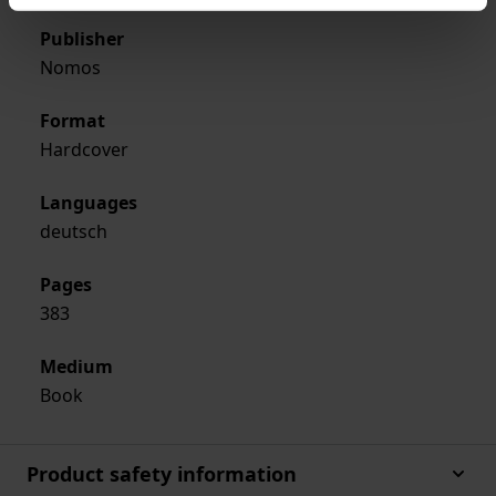
Publisher
Nomos
Format
Hardcover
Languages
deutsch
Pages
383
Medium
Book
Product safety information