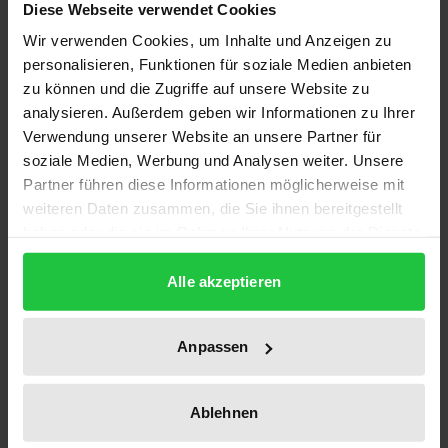
Diese Webseite verwendet Cookies
Wir verwenden Cookies, um Inhalte und Anzeigen zu
Edition
personalisieren, Funktionen für soziale Medien anbieten
zu können und die Zugriffe auf unsere Website zu
1
analysieren. Außerdem geben wir Informationen zu Ihrer
Verwendung unserer Website an unsere Partner für
ISBN
soziale Medien, Werbung und Analysen weiter. Unsere
978-3-7890-2038-4
Partner führen diese Informationen möglicherweise mit
weiteren Daten zusammen, die Sie ihnen bereitgestellt
Subtitle
haben oder die sie im Rahmen Ihrer Nutzung der Dienste
Rechtsvergleichende Studie erstellt im Auftrag
gesammelt haben.
der Kommission der Europäischen
Alle akzeptieren
Gemeinschaften
Publication Date
Anpassen
Sep 17, 1990
Year of Publication
Ablehnen
1990