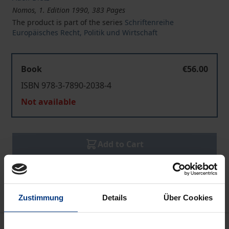
Nomos, 1. Edition 1990, 383 Pages
The product is part of the series
Schriftenreihe
Europäisches Recht, Politik und Wirtschaft
Book
€56.00
ISBN 978-3-7890-2038-4
Not available
Add to Cart
Add to Wish List
Delivery cost notice
Zustimmung
Details
Über Cookies
Bibliographical data