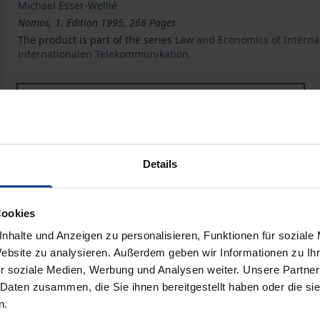
Michael Esser-Wellié
Nomos, 1. Edition 1995, 266 Pages
The product is part of the series
Law and Economics of Interna
internationalen Telekommunikation
Book
€51.00
ISBN 978-3-7890-3750-4
Not available
Details
Add to Cart
Add to Wish List
Cookies
Delivery cost notice
nhalte und Anzeigen zu personalisieren, Funktionen für soziale
Website zu analysieren. Außerdem geben wir Informationen zu I
r soziale Medien, Werbung und Analysen weiter. Unsere Partner
 Daten zusammen, die Sie ihnen bereitgestellt haben oder die s
n.
Bibliographical data