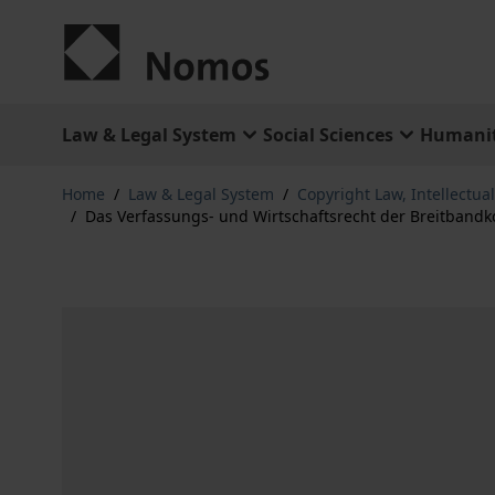
Skip to Content
Law & Legal System
Social Sciences
Humanit
Home
/
Law & Legal System
/
Copyright Law, Intellectua
/
Das Verfassungs- und Wirtschaftsrecht der Breitband