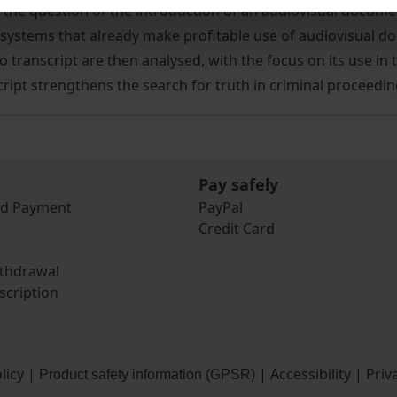
h the question of the introduction of an audiovisual documen
 systems that already make profitable use of audiovisual do
 transcript are then analysed, with the focus on its use in
cript strengthens the search for truth in criminal proceeding
Pay safely
nd Payment
PayPal
Credit Card
ithdrawal
scription
licy
|
|
Accessibility
|
Priv
Product safety information (GPSR)