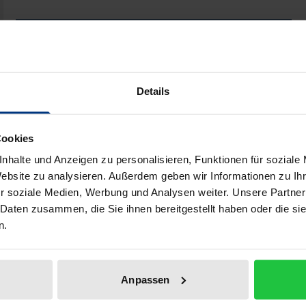
Das Videoprotokoll als Perspektive für den deutschen S
Book
€68.00
ISBN 978-3-8288-4546-6
Available
Details
Prices include VAT. Depending on the delivery address, VAT may
Cookies
nhalte und Anzeigen zu personalisieren, Funktionen für soziale
Add to Cart
Add to Wish List
Website zu analysieren. Außerdem geben wir Informationen zu I
Delivery cost notice
r soziale Medien, Werbung und Analysen weiter. Unsere Partner
 Daten zusammen, die Sie ihnen bereitgestellt haben oder die s
n.
aphical data
Additional material
Anpassen