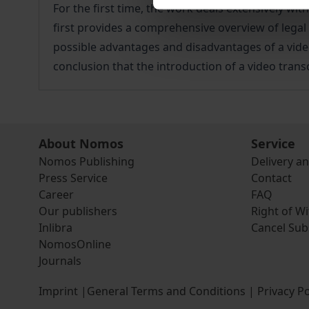
For the first time, the work deals extensively wit
first provides a comprehensive overview of legal
possible advantages and disadvantages of a video
conclusion that the introduction of a video trans
About Nomos
Service
Nomos Publishing
Delivery a
Press Service
Contact
Career
FAQ
Our publishers
Right of W
Inlibra
Cancel Sub
NomosOnline
Journals
Imprint
|
General Terms and Conditions
|
Privacy Po