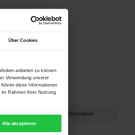
trafprozess?
Über Cookies
 vary at checkout.
 Medien anbieten zu können
hrer Verwendung unserer
 führen diese Informationen
ie im Rahmen Ihrer Nutzung
Product safety information
Alle akzeptieren