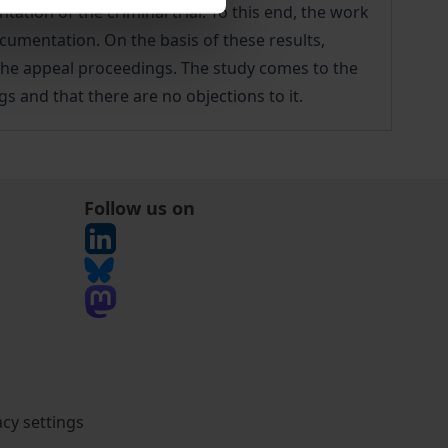
tation of the criminal trial. To this end, the work
cumentation. On the basis of these results,
 the appeal proceedings. The study comes to the
s and that there are no objections to it.
Follow us on
acy settings