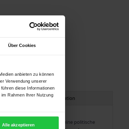
Über Cookies
 Medien anbieten zu können
hrer Verwendung unserer
 führen diese Informationen
ie im Rahmen Ihrer Nutzung
Product safety information
em Umbruch vom Jahre 1989. Seine politische
Alle akzeptieren