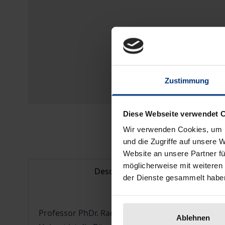
Zustimmung
Diese Webseite verwendet 
Wir verwenden Cookies, um I
und die Zugriffe auf unsere 
Website an unsere Partner fü
möglicherweise mit weiteren
Description
der Dienste gesammelt habe
Professor PhDr. Radim Palous (1924) ist der erst
Ablehnen