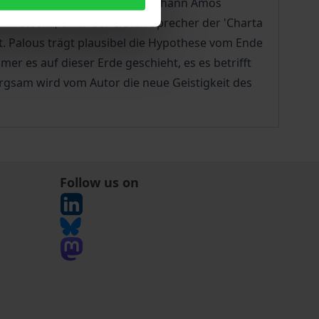
ne 'Paten', seine Lehrer, sind Johann Amos
n Patocka, einer der ersten Sprecher der 'Charta
t. Palous trägt plausibel die Hypothese vom Ende
er es auf dieser Erde geschieht, es es betrifft
Sorgsam wird vom Autor die neue Geistigkeit des
Follow us on