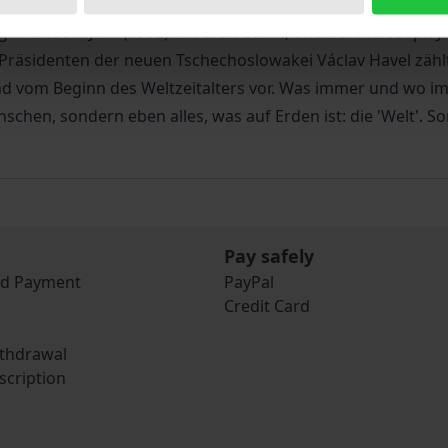
77', seine geistige Heimat das christliche Bekenntnis . Sei
n diesem Jahr (1992) alle Welt denkt, und der Philosoph Ja
n Präsidenten der neuen Tschechoslowakei Václav Havel zähl
 und vom Beginn des Weltzeitalters vor. Was immer und wo imm
nschen, sondern eben alles, was auf Erden ist: die 'Welt'. 
Pay safely
nd Payment
PayPal
Credit Card
ithdrawal
scription