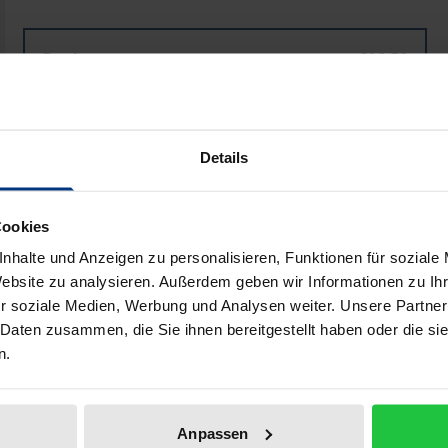
Book
€16.50
ISBN 978-3-88345-543-3
Not available
Details
Add to Cart
Add to Wish List
Cookies
Delivery cost notice
nhalte und Anzeigen zu personalisieren, Funktionen für soziale
Website zu analysieren. Außerdem geben wir Informationen zu I
r soziale Medien, Werbung und Analysen weiter. Unsere Partner
 Daten zusammen, die Sie ihnen bereitgestellt haben oder die s
Bibliographical data
n.
e freigewählte Rektor der Karls-Universität zu Prag nach d
Anpassen