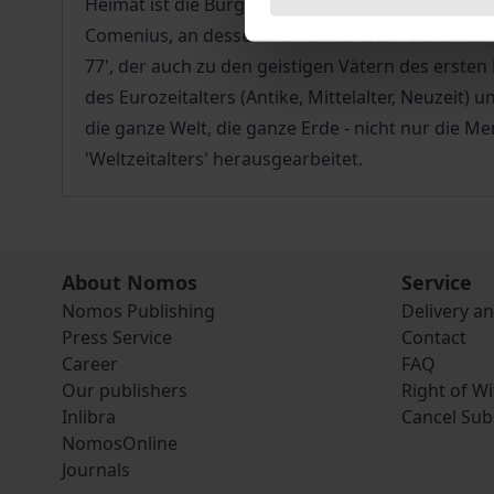
Heimat ist die Bürgerrechtsbewegung der 'Charta 
Comenius, an dessen vierhundertsten Geburtstag i
77', der auch zu den geistigen Vätern des erste
des Eurozeitalters (Antike, Mittelalter, Neuzeit)
die ganze Welt, die ganze Erde - nicht nur die Me
'Weltzeitalters' herausgearbeitet.
About Nomos
Service
Nomos Publishing
Delivery a
Press Service
Contact
Career
FAQ
Our publishers
Right of W
Inlibra
Cancel Sub
NomosOnline
Journals