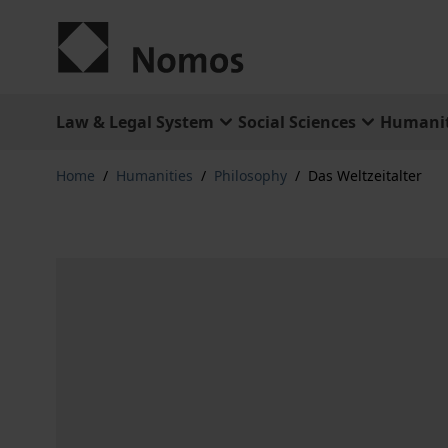
Skip to Content
Law & Legal System
Social Sciences
Humanit
Home
/
Humanities
/
Philosophy
/
Das Weltzeitalter