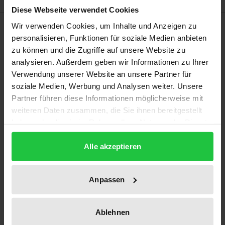
Diese Webseite verwendet Cookies
Description
Wir verwenden Cookies, um Inhalte und Anzeigen zu
personalisieren, Funktionen für soziale Medien anbieten
zu können und die Zugriffe auf unsere Website zu
Die Rechtsprechung des BGH zum
analysieren. Außerdem geben wir Informationen zu Ihrer
Widerspruchserfordernis gehört zu den
Verwendung unserer Website an unsere Partner für
umstrittensten Problemen des aktuellen
soziale Medien, Werbung und Analysen weiter. Unsere
Strafverfahrensrechts. Dennoch müssen sich
Partner führen diese Informationen möglicherweise mit
weiteren Daten zusammen, die Sie ihnen bereitgestellt
Strafverteidiger und ihre Mandanten auf die
haben oder die sie im Rahmen Ihrer Nutzung der Dienste
weitreichenden Folgen des unterlassenen
gesammelt haben.
Widerspruchs im Prozeß einstellen.
Alle akzeptieren
Das Werk beschreibt die Entwicklung des
Rechtsinstituts anhand der zugrundeliegenden
Anpassen
Rechtsprechung und zeigt die verschiedenen
Fallgruppen sowie die unterschiedlichen
Begründungsmodelle auf. Vor diesem Hintergrund
Ablehnen
untersucht es, ob das Rechtsinstitut dogmatisch zu