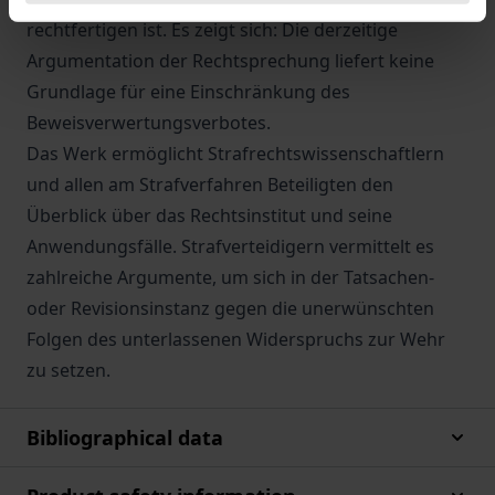
rechtfertigen ist. Es zeigt sich: Die derzeitige
Argumentation der Rechtsprechung liefert keine
Grundlage für eine Einschränkung des
Beweisverwertungsverbotes.
Das Werk ermöglicht Strafrechtswissenschaftlern
und allen am Strafverfahren Beteiligten den
Überblick über das Rechtsinstitut und seine
Anwendungsfälle. Strafverteidigern vermittelt es
zahlreiche Argumente, um sich in der Tatsachen-
oder Revisionsinstanz gegen die unerwünschten
Folgen des unterlassenen Widerspruchs zur Wehr
zu setzen.
Bibliographical data