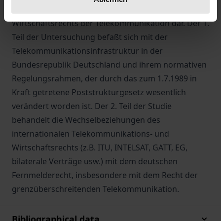
Regelungsebenen im Rahmen des deutschen
Wirtschaftsrechts der Telekommunikation dar. Der 1.
Teil der Untersuchung befaßt sich mit der
Telekommunikationsinfrastruktur in der
Bundesrepublik Deutschland und ihrem normativen
Regelungsrahmen, der durch das zum 1.7.1989 in
Kraft getretene Poststrukturgesetz wesentlich
verändert worden ist. Der 2. Teil der Studie
behandelt die Wechselbeziehungen des
internationalen Telekommunikations- und
Wirtschaftsrechts (z.B. ITU, INTELSAT, GATT, EG,
bilaterale Verträge usw.) mit dem deutschen
Fernmelderecht, insbesondere mit dem Recht der
grenzüberschreitenden Telekommunikation.
Bibliographical data