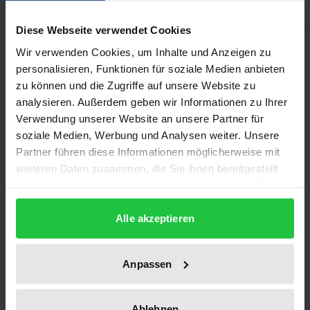
Diese Webseite verwendet Cookies
Description
Wir verwenden Cookies, um Inhalte und Anzeigen zu
personalisieren, Funktionen für soziale Medien anbieten
zu können und die Zugriffe auf unsere Website zu
Das deutsche Wirtschaftsrecht der internationalen
analysieren. Außerdem geben wir Informationen zu Ihrer
Telekommunikation ist durch das Ineinandergreifen
Verwendung unserer Website an unsere Partner für
nationaler und internationaler
soziale Medien, Werbung und Analysen weiter. Unsere
Regelungszusammenhänge gekennzeichnet.
Partner führen diese Informationen möglicherweise mit
Grenzüberschreitende
weiteren Daten zusammen, die Sie ihnen bereitgestellt
haben oder die sie im Rahmen Ihrer Nutzung der Dienste
Telekommunikationsdienstleistungen setzen
gesammelt haben.
weitgehende Harmonisierungsmaßnahmen in
Alle akzeptieren
technischer, wirtschaftlicher und betrieblicher
Hinsicht auf internationaler Ebene voraus, die im
innerstaatlichen Recht umzusetzen sind. Die
Anpassen
vorliegende Untersuchung stellt das Zusammenspiel
dieser unterschiedlichen rechtlichen
Ablehnen