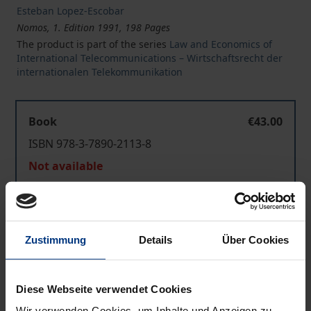
Esteban Lopez-Escobar
Nomos, 1. Edition 1991, 198 Pages
The product is part of the series
Law and Economics of
International Telecommunications – Wirtschaftsrecht der
internationalen Telekommunikation
Book
€43.00
ISBN 978-3-7890-2113-8
Not available
Add to Cart
Zustimmung
Details
Über Cookies
Add to Wish List
Delivery cost notice
Diese Webseite verwendet Cookies
Wir verwenden Cookies, um Inhalte und Anzeigen zu