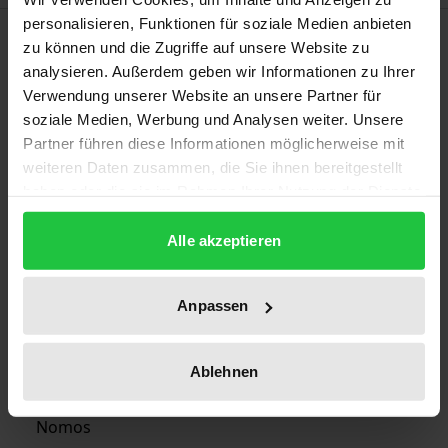
personalisieren, Funktionen für soziale Medien anbieten
Bibliographical data
zu können und die Zugriffe auf unsere Website zu
analysieren. Außerdem geben wir Informationen zu Ihrer
Verwendung unserer Website an unsere Partner für
Edition
soziale Medien, Werbung und Analysen weiter. Unsere
1
Partner führen diese Informationen möglicherweise mit
weiteren Daten zusammen, die Sie ihnen bereitgestellt
ISBN
haben oder die sie im Rahmen Ihrer Nutzung der Dienste
978-3-7890-2113-8
gesammelt haben.
Alle akzeptieren
Publication Date
Jan 8, 1991
Anpassen
Year of Publication
1991
Ablehnen
Publisher
Nomos