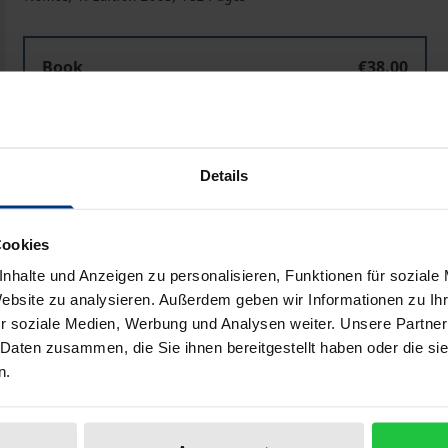
Book
€38.00
ISBN 978-3-8329-0429-6
Not available
Details
Add to Cart
Add to Wish List
Cookies
Delivery cost notice
nhalte und Anzeigen zu personalisieren, Funktionen für soziale
Website zu analysieren. Außerdem geben wir Informationen zu I
r soziale Medien, Werbung und Analysen weiter. Unsere Partner
iographical data
Reviews
 Daten zusammen, die Sie ihnen bereitgestellt haben oder die s
n.
rn Mittelosteuropas nahmen auch die ausländischen Direkti