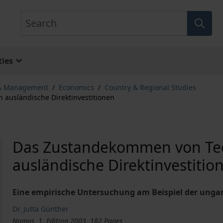
Search
ies
 & Management
/
Economics
/
Country & Regional Studies
 ausländische Direktinvestitionen
Das Zustandekommen von Tech
ausländische Direktinvestitio
Eine empirische Untersuchung am Beispiel der ungar
Dr. Jutta Günther
Nomos, 1. Edition 2003, 182 Pages