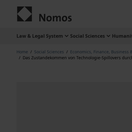
Skip to Content
Law & Legal System
Social Sciences
Humanit
Home
/
Social Sciences
/
Economics, Finance, Business
/
Das Zustandekommen von Technologie-Spillovers durch