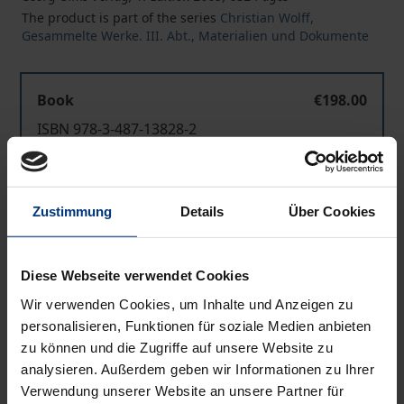
The product is part of the series
Christian Wolff,
Gesammelte Werke. III. Abt., Materialien und Dokumente
Book
€198.00
ISBN 978-3-487-13828-2
Available
Zustimmung
Details
Über Cookies
Prices include VAT. Depending on the delivery address, VAT
may vary at checkout.
Diese Webseite verwendet Cookies
Add to Cart
Wir verwenden Cookies, um Inhalte und Anzeigen zu
Add to Wish List
personalisieren, Funktionen für soziale Medien anbieten
Delivery cost notice
zu können und die Zugriffe auf unsere Website zu
analysieren. Außerdem geben wir Informationen zu Ihrer
Verwendung unserer Website an unsere Partner für