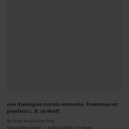
sive theologiae moralis elementa. Praemissa est
praefatio L. B. de Wolff.
By
Ernst August Bertling
Georg Olms Verlag, 1. Edition 2009, 632 Pages