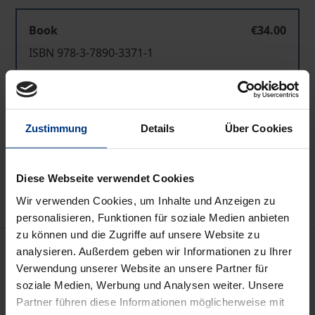
Book
€34.00
ISBN 978-3-7890-3371-1
Not available
Zustimmung
Details
Über Cookies
Add to Cart
Add to Wish List
Delivery cost notice
Diese Webseite verwendet Cookies
Wir verwenden Cookies, um Inhalte und Anzeigen zu
personalisieren, Funktionen für soziale Medien anbieten
zu können und die Zugriffe auf unsere Website zu
Description
analysieren. Außerdem geben wir Informationen zu Ihrer
Verwendung unserer Website an unsere Partner für
soziale Medien, Werbung und Analysen weiter. Unsere
Die überwiegende Ansicht der Literatur und auch
Partner führen diese Informationen möglicherweise mit
der BGH vertreten zu § 324 StGB die sogenannte