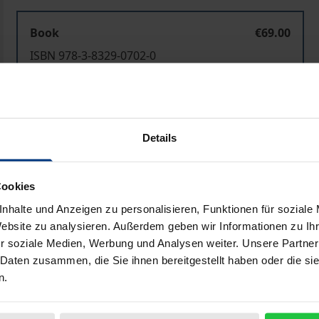
Book
€69.00
ISBN 978-3-8329-0702-0
Not available
Add to Cart
Add to Wish List
Details
Delivery cost notice
Cookies
nhalte und Anzeigen zu personalisieren, Funktionen für soziale
Website zu analysieren. Außerdem geben wir Informationen zu I
Bibliographical data
r soziale Medien, Werbung und Analysen weiter. Unsere Partner
 Daten zusammen, die Sie ihnen bereitgestellt haben oder die s
n.
von ihm selbst oft zitierten Leitsatz Immanuel Kants sah sic
 verpflichtet. Lutz, bis zu seinem plötzlichen Tode im Janua