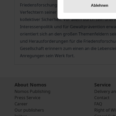
Friedensforschung und Sicherheitspolitik an de
Ablehnen
Verfechtern seiner Zunft für eine strikt rechts
kollektiver Sicherheit. Vor allem durch sein un
Interessenpolitik und für Gewaltprävention er
orientiert sich an den großen Themenfeldern sei
und Herausforderungen für die Friedensforschun
Gesellschaft erinnern zum einen an die Lebensle
Anregungen sein Werk fort.
About Nomos
Service
Nomos Publishing
Delivery a
Press Service
Contact
Career
FAQ
Our publishers
Right of W