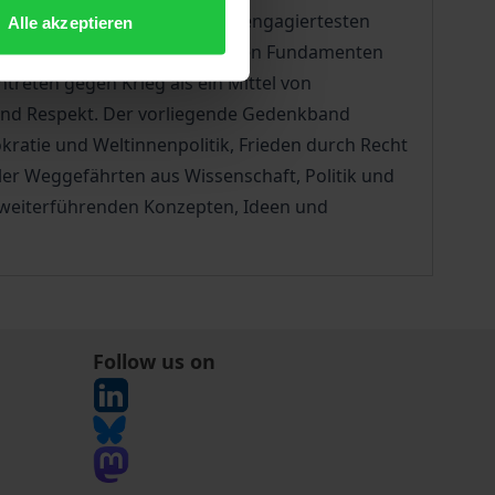
her Friedensforschung zu den engagiertesten
Alle akzeptieren
e Friedensordnung auf den soliden Fundamenten
treten gegen Krieg als ein Mittel von
 und Respekt. Der vorliegende Gedenkband
kratie und Weltinnenpolitik, Frieden durch Recht
er Weggefährten aus Wissenschaft, Politik und
t weiterführenden Konzepten, Ideen und
Follow us on