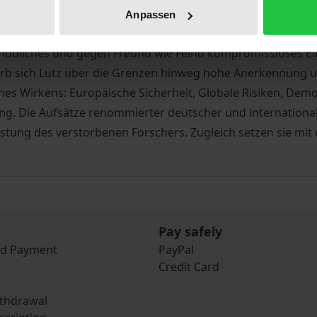
r Universität Hamburg, gehörte als ein Wegbereiter deutsc
Anpassen
gestützte und von zivilisatorischen Grundwerten getragen
ermüdliches und gegen Freund wie Feind kompromissloses Ein
warb sich Lutz über die Grenzen hinweg hohe Anerkennung
nes Wirkens: Europäische Sicherheit, Globale Risiken, Demo
g. Die Aufsätze renommierter deutscher und international
istung des verstorbenen Forschers. Zugleich setzen sie mi
Pay safely
nd Payment
PayPal
Credit Card
ithdrawal