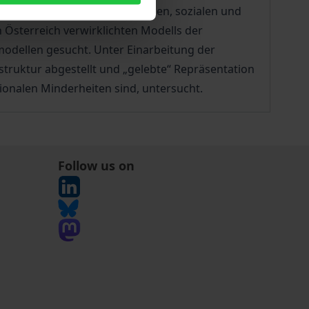
seits um ihre wirtschaftlichen, sozialen und
n Österreich verwirklichten Modells der
odellen gesucht. Unter Einarbeitung der
truktur abgestellt und „gelebte“ Repräsentation
onalen Minderheiten sind, untersucht.
Follow us on