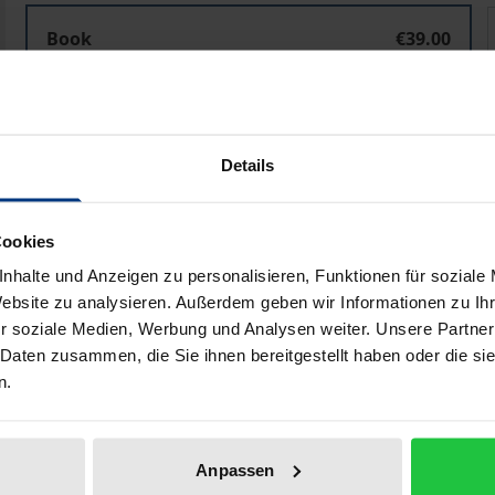
Demokratie der ethnischen Minderheiten
Book
€39.00
ISBN 978-3-8329-7417-6
Available
Details
Prices include VAT. Depending on the delivery address, VAT may
Add to Cart
Add to Wish List
Cookies
nhalte und Anzeigen zu personalisieren, Funktionen für soziale
Delivery cost notice
Website zu analysieren. Außerdem geben wir Informationen zu I
r soziale Medien, Werbung und Analysen weiter. Unsere Partner
 Daten zusammen, die Sie ihnen bereitgestellt haben oder die s
n.
Bibliographical data
Anpassen
itische Partizipation sind die notwendigen Elemente eine