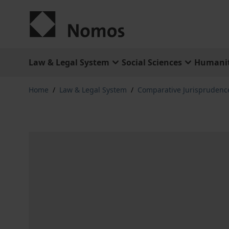
Skip to Content
Law & Legal System
Social Sciences
Humanit
Home
/
Law & Legal System
/
Comparative Jurisprudenc