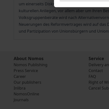
um einerseits Diskriminierungen gegenüber Ange
kulturellen Anliegen, vor allem aber um ihren Be
Volksgruppenbeiräte wird nach Alternativenvor
Neuerungen des Reformvertrages wird auf das De
und Partizipation von Unionsbürgern und Unions
About Nomos
Service
Nomos Publishing
Delivery a
Press Service
Contact
Career
FAQ
Our publishers
Right of W
Inlibra
Cancel Sub
NomosOnline
Journals