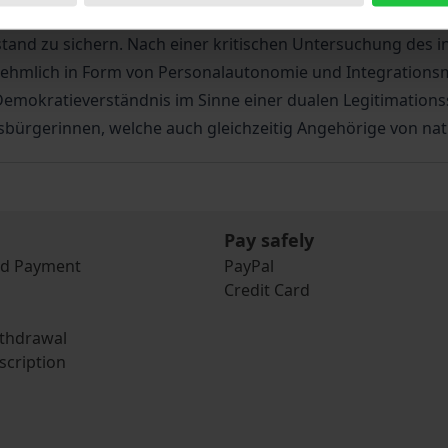
hörigen nationaler Minderheiten zu bekämpfen und anderer
stand zu sichern. Nach einer kritischen Untersuchung des i
nehmlich in Form von Personalautonomie und Integrationsm
mokratieverständnis im Sinne einer dualen Legitimationss
bürgerinnen, welche auch gleichzeitig Angehörige von nati
Pay safely
nd Payment
PayPal
Credit Card
ithdrawal
scription