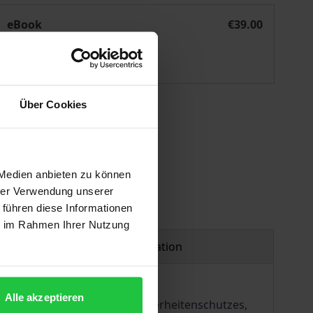
Demokratie der ethnischen Minderheiten
eBook
€39.00
ISBN 978-3-7489-3060-0
Available
Über Cookies
 vary at checkout.
 Medien anbieten zu können
hrer Verwendung unserer
 führen diese Informationen
ie im Rahmen Ihrer Nutzung
Product safety information
Alle akzeptieren
s modernen europäischen Minderheitenschutzes,