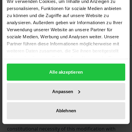
Wir verwenden Cookies, um Inhalte und Anzeigen zu
Add to Cart
personalisieren, Funktionen für soziale Medien anbieten
Add to Wish List
zu können und die Zugriffe auf unsere Website zu
analysieren. Außerdem geben wir Informationen zu Ihrer
Delivery cost notice
Verwendung unserer Website an unsere Partner für
soziale Medien, Werbung und Analysen weiter. Unsere
Partner führen diese Informationen möglicherweise mit
weiteren Daten zusammen, die Sie ihnen bereitgestellt
Description
haben oder die sie im Rahmen Ihrer Nutzung der Dienste
gesammelt haben.
The procedure by which the judges of the Federal
Alle akzeptieren
Constitutional Court are elected, which had been
essentially unchanged since its establishment, was
Anpassen
substantively modified in June 2015. The election still
has to be held by the Bundestag, but is now
Ablehnen
accomplished by its plenum and no longer by a
twelve-headed committee. This thesis analyzes the
constitutional necessity of this modification with