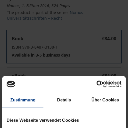
Nomos, 1. Edition 2016, 324 Pages
The product is part of the series
Nomos
Universitätsschriften – Recht
Demokratische Legitimation von Verfassungsrichtern
Book
€84.00
ISBN 978-3-8487-3138-1
Available in 3-5 business days
Demokratische Legitimation von Verfassungsrichtern
eBook
€84.00
ISBN 978-3-8452-7511-6
Available
Zustimmung
Details
Über Cookies
Prices include VAT. Depending on the delivery address, VAT
may vary at checkout.
Diese Webseite verwendet Cookies