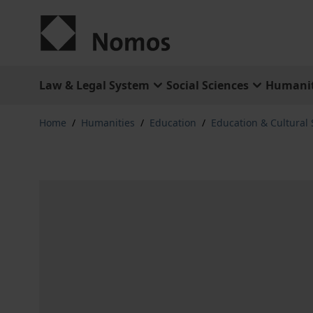
Skip to Content
Law & Legal System
Social Sciences
Humanit
Home
/
Humanities
/
Education
/
Education & Cultural 