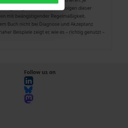
 wichtige Merkmale zu konzentrieren. Je
nhang ausgeblendet. Welche Folgen dieser
isen mit beängstigender Regelmäßigkeit.
iesem Buch nicht bei Diagnose und Akzeptanz
r Beispiele zeigt er, wie es – richtig genutzt –
Follow us on