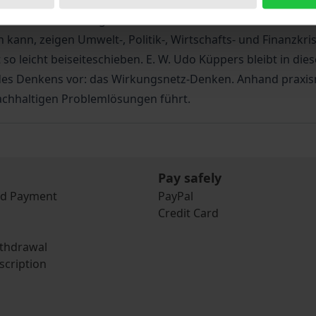
ch dazu, es zu vereinfachen und sich auf wenige, scheinbar
 desto eher wird sie ignoriert und aus dem Gesamtzusamme
 kann, zeigen Umwelt-, Politik-, Wirtschafts- und Finanzkr
 so leicht beiseiteschieben. E. W. Udo Küppers bleibt in d
des Denkens vor: das Wirkungsnetz-Denken. Anhand praxisnahe
 nachhaltigen Problemlösungen führt.
Pay safely
nd Payment
PayPal
Credit Card
ithdrawal
scription