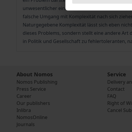
ein Problem darstellt, desto eher neigt der Mens
unwesentlicher eine Problemfacette erscheint,
falsche Umgang mit Komplexität nach sich ziehen
Naturgegebene Komplexität lässt sich eben nicht
dieses Problems, sondern stellt eine andere Art 
in Politik und Gesellschaft zu fehlertoleranten,
About Nomos
Service
Nomos Publishing
Delivery a
Press Service
Contact
Career
FAQ
Our publishers
Right of W
Inlibra
Cancel Sub
NomosOnline
Journals