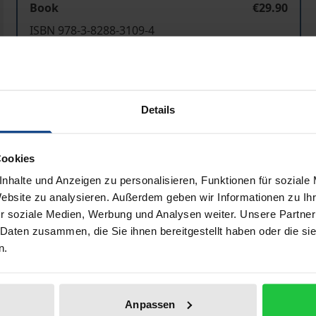
Book
€29.90
ISBN 978-3-8288-3109-4
Available in 3-5 business days
Prices include VAT. Depending on the delivery address, VAT may
Details
Add to Cart
Add to Wish List
Cookies
Delivery cost notice
nhalte und Anzeigen zu personalisieren, Funktionen für soziale
Website zu analysieren. Außerdem geben wir Informationen zu I
r soziale Medien, Werbung und Analysen weiter. Unsere Partner
 Daten zusammen, die Sie ihnen bereitgestellt haben oder die s
Bibliographical data
n.
 und Rohstoffen betrifft oder es um politische und ökonom
Anpassen