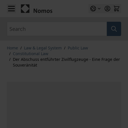
Skip to Content
Search
Home
/
Law & Legal System
/
Public Law
/
Constitutional Law
/
Der Abschuss entführter Zivilflugzeuge - Eine Frage der
Souveränität