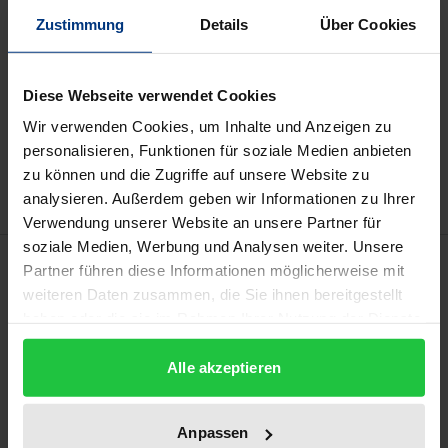
Prices include VAT. Depending on the delivery address, VAT
Zustimmung
Details
Über Cookies
may vary at checkout.
Diese Webseite verwendet Cookies
Add to Cart
Wir verwenden Cookies, um Inhalte und Anzeigen zu
Add to Wish List
personalisieren, Funktionen für soziale Medien anbieten
Delivery cost notice
zu können und die Zugriffe auf unsere Website zu
analysieren. Außerdem geben wir Informationen zu Ihrer
Verwendung unserer Website an unsere Partner für
soziale Medien, Werbung und Analysen weiter. Unsere
Description
Partner führen diese Informationen möglicherweise mit
weiteren Daten zusammen, die Sie ihnen bereitgestellt
haben oder die sie im Rahmen Ihrer Nutzung der Dienste
A hijacked passenger plane is used to target a highly
gesammelt haben.
crowded public space.
Alle akzeptieren
Has the national government the authority to shoot
that plane down?
The events of 9/11 pose this question to all states.
Anpassen