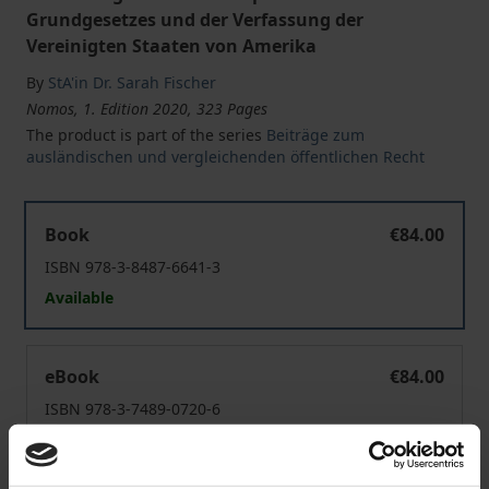
Grundgesetzes und der Verfassung der
Vereinigten Staaten von Amerika
By
StA'in Dr. Sarah Fischer
Nomos, 1. Edition 2020, 323 Pages
The product is part of the series
Beiträge zum
ausländischen und vergleichenden öffentlichen Recht
Der Abschuss entführter Zivilflugzeuge - Eine Frage der
Book
€84.00
ISBN 978-3-8487-6641-3
Available
Der Abschuss entführter Zivilflugzeuge - Eine Frage der
eBook
€84.00
ISBN 978-3-7489-0720-6
Available