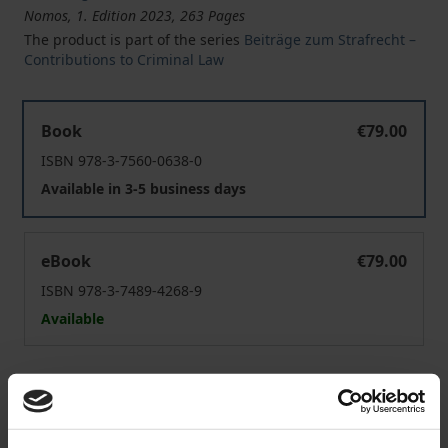
Nomos, 1. Edition 2023, 263 Pages
The product is part of the series
Beiträge zum Strafrecht –
Contributions to Criminal Law
Der Allgemeine Teil des Wirtschaftsstrafrechts
Book
€79.00
ISBN 978-3-7560-0638-0
Available in 3-5 business days
Der Allgemeine Teil des Wirtschaftsstrafrechts
eBook
€79.00
ISBN 978-3-7489-4268-9
Available
Prices include VAT. Depending on the delivery address, VAT
may vary at checkout.