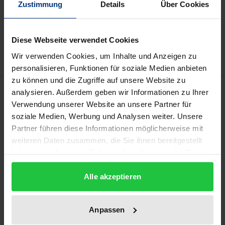
Zustimmung
Details
Über Cookies
Add to Cart
Add to Wish List
Delivery cost notice
Diese Webseite verwendet Cookies
Wir verwenden Cookies, um Inhalte und Anzeigen zu
personalisieren, Funktionen für soziale Medien anbieten
zu können und die Zugriffe auf unsere Website zu
Description
analysieren. Außerdem geben wir Informationen zu Ihrer
Verwendung unserer Website an unsere Partner für
soziale Medien, Werbung und Analysen weiter. Unsere
The publication concentrates on current issues at
Partner führen diese Informationen möglicherweise mit
the intersection of the general part of criminal law
weiteren Daten zusammen, die Sie ihnen bereitgestellt
and the specific subject matter of economic criminal
haben oder die sie im Rahmen Ihrer Nutzung der Dienste
law. It contains the lectures held by Hans
gesammelt haben.
Achenbach, Jörg Eisele, Christian Schröder and
Alle akzeptieren
Detlev Sternberg-Lieben in July 2022 at the
colloquium on "The General Part of Commercial
Anpassen
Criminal Law" in honor of Wolfgang Mitsch and Uwe