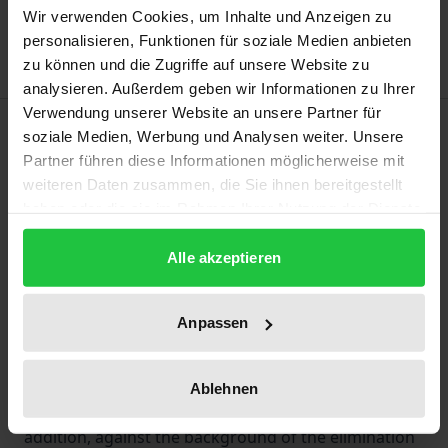
Wir verwenden Cookies, um Inhalte und Anzeigen zu
Delivery cost notice
personalisieren, Funktionen für soziale Medien anbieten
zu können und die Zugriffe auf unsere Website zu
analysieren. Außerdem geben wir Informationen zu Ihrer
Verwendung unserer Website an unsere Partner für
Description
soziale Medien, Werbung und Analysen weiter. Unsere
Partner führen diese Informationen möglicherweise mit
With the 7th amendment to the ARC, the the
weiteren Daten zusammen, die Sie ihnen bereitgestellt
haben oder die sie im Rahmen Ihrer Nutzung der Dienste
disgorgement of advantages pursuant to Section 34
gesammelt haben.
ARC was introduced into German law as a
Alle akzeptieren
supplement to the disgorgement under the law on
fines. To date, neither of the two recovery methods
Anpassen
has been implemented by the German Federal Cartel
Office. However, according to the legal
requirements, there is a general obligation for the
Ablehnen
antitrust authority to disgorge advantages. In
addition, against the background of the elimination