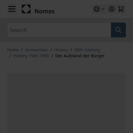
Skip to Content
Search
Home
/
Humanities
/
History
/
20th Century
/
History 1945-1990
/
Der Aufstand der Bürger