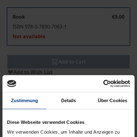
Book
€9.00
ISBN 978-3-7890-7063-1
Not available
Add to Cart
Add to Wish List
Delivery cost notice
Zustimmung
Details
Über Cookies
Description
Diese Webseite verwendet Cookies
Die erfolgreiche Revolution von 1989/90 hatte
Wir verwenden Cookies, um Inhalte und Anzeigen zu