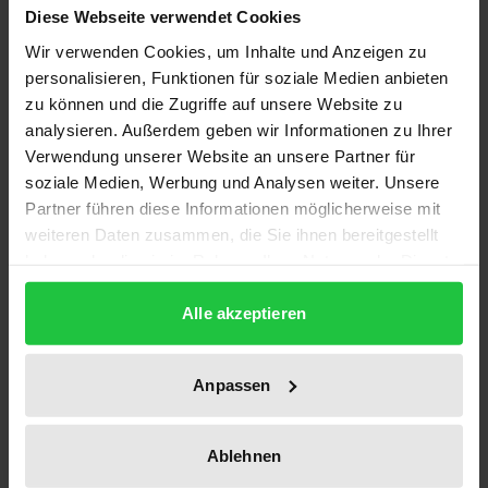
Diese Webseite verwendet Cookies
Auf der Grundlage der Essential Facilities Doktrin
Wir verwenden Cookies, um Inhalte und Anzeigen zu
personalisieren, Funktionen für soziale Medien anbieten
werden in den USA kartellrechtliche
zu können und die Zugriffe auf unsere Website zu
Zugangsansprüche zu Netzen und Infrastrukturen
analysieren. Außerdem geben wir Informationen zu Ihrer
von Monopolunternehmen angeordnet. Diese Lehre
Verwendung unserer Website an unsere Partner für
des amerikanischen Antitrustrechts hat
soziale Medien, Werbung und Analysen weiter. Unsere
weitreichende Ausstrahlungen auf das europäische
Partner führen diese Informationen möglicherweise mit
und das deutsche Kartellrecht.
weiteren Daten zusammen, die Sie ihnen bereitgestellt
haben oder die sie im Rahmen Ihrer Nutzung der Dienste
Das Werk untersucht die Übertragbarkeit der
gesammelt haben.
amerikanischen Doktrin auf das Mißbrauchsverbot
Alle akzeptieren
des Art. 82 EGV. Der Verfasser ermittelt hierbei
zunächst Gegenstand, Reichweite und Funktion der
Essential Facilities Doktrin im amerikanischen Recht;
Anpassen
anschließend analysiert er die zentralen Fragen nach
der Übertragbarkeit und der Legitimation der
Ablehnen
Rechtsfigur im europäischen Recht aus