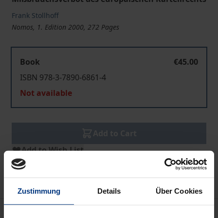
Frank Stollhoff
Nomos, 1. Edition 2000, 272 Pages
Book
€45.00
ISBN 978-3-7890-6861-4
Not available
Add to Cart
Add to Wish List
Delivery cost notice
Zustimmung
Details
Über Cookies
Description