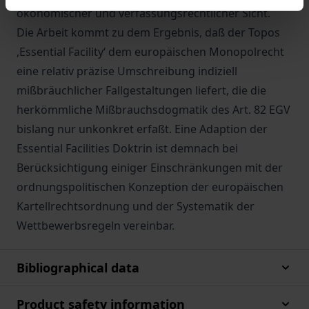
ökonomischer und verfassungsrechtlicher Sicht.
Die Arbeit kommt zu dem Ergebnis, daß der Topos
,Essential Facility‘ dem europäischen Monopolrecht
eine relativ präzise Umschreibung indiziell
mißbräuchlicher Fallgestaltungen liefert, die die
herkömmliche Mißbrauchsdogmatik des Art. 82 EGV
bislang nur unkonkret erfaßt. Eine Adaption der
Essential Facilities Doktrin ist demnach bei
Berücksichtigung einiger Einschränkungen mit der
ordnungspolitischen Konzeption der europäischen
Kartellrechtsordnung und der Systematik der
Wettbewerbsregeln vereinbar.
Bibliographical data
Product safety information