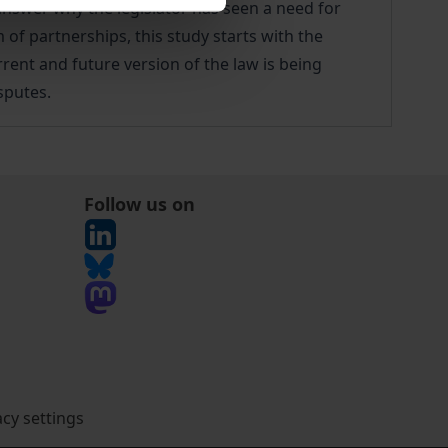
 answer why the legislator has seen a need for
 of partnerships, this study starts with the
rent and future version of the law is being
sputes.
Follow us on
acy settings