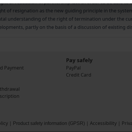
ght of rescission in partnership law. In order to be able to
ht of resignation as the new guiding principle in the system
ntal understanding of the right of termination under the cur
lopments, partly on the basis of a discussion of existing di
Pay safely
nd Payment
PayPal
Credit Card
ithdrawal
scription
licy
|
|
Accessibility
|
Priv
Product safety information (GPSR)