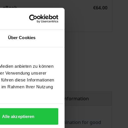
aftsrecht
Der Austritt aus wichtigem Grund im Personengesellschafts
eBook
€64.00
ISBN 978-3-7489-3737-1
Available
Über Cookies
 vary at checkout.
 Medien anbieten zu können
hrer Verwendung unserer
 führen diese Informationen
ie im Rahmen Ihrer Nutzung
Product safety information
Alle akzeptieren
at the latest, the right of termination for good