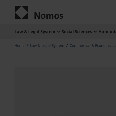
Skip to Content
Law & Legal System
Social Sciences
Humanit
Home
/
Law & Legal System
/
Commercial & Economic L