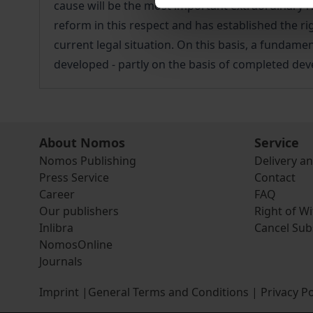
cause will be the most important extraordinary ri
reform in this respect and has established the rig
current legal situation. On this basis, a fundame
developed - partly on the basis of completed deve
About Nomos
Service
Nomos Publishing
Delivery a
Press Service
Contact
Career
FAQ
Our publishers
Right of W
Inlibra
Cancel Sub
NomosOnline
Journals
Imprint
|
General Terms and Conditions
|
Privacy Po