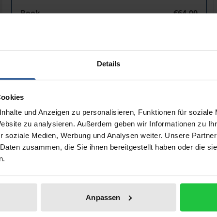
Der Austritt aus wichtigem Grund im Personengesellsch
Book
€64.00
ISBN 978-3-8487-7602-3
Available in 3-5 business days
Details
Prices include VAT. Depending on the delivery address, VAT may
Cookies
Add to Cart
Add to Wish List
nhalte und Anzeigen zu personalisieren, Funktionen für soziale
Delivery cost notice
Website zu analysieren. Außerdem geben wir Informationen zu I
r soziale Medien, Werbung und Analysen weiter. Unsere Partner
 Daten zusammen, die Sie ihnen bereitgestellt haben oder die s
n.
aphical data
Additional material
Anpassen
rm of partnership law so far will come into force. By then 