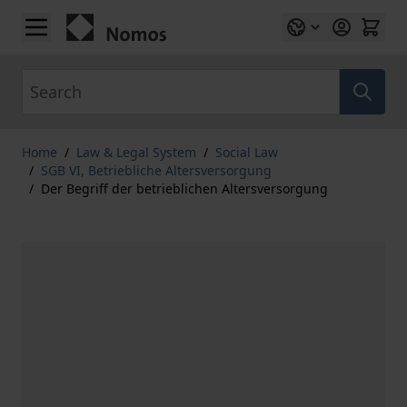
Skip to Content
Search
Home
/
Law & Legal System
/
Social Law
/
SGB VI, Betriebliche Altersversorgung
/
Der Begriff der betrieblichen Altersversorgung