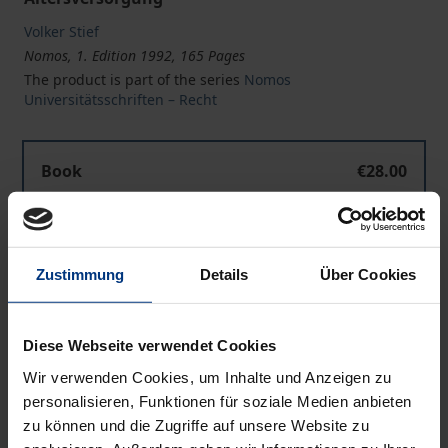
Volker Stief
Nomos, 1. Edition 1992, 165 Pages
The product is part of the series
Nomos
Universitätsschriften – Recht
Book
€28.00
ISBN 978-3-7890-2589-1
Not available
Zustimmung
Details
Über Cookies
Add to Cart
Diese Webseite verwendet Cookies
Add to Wish List
Delivery cost notice
Wir verwenden Cookies, um Inhalte und Anzeigen zu
personalisieren, Funktionen für soziale Medien anbieten
zu können und die Zugriffe auf unsere Website zu