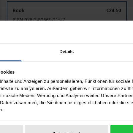
Book
€24.50
ISBN 978-3-89665-215-7
Not available
Details
Add to Cart
Add to Wish List
Delivery cost notice
Cookies
nhalte und Anzeigen zu personalisieren, Funktionen für soziale
Website zu analysieren. Außerdem geben wir Informationen zu I
Bibliographical data
r soziale Medien, Werbung und Analysen weiter. Unsere Partner
 Daten zusammen, die Sie ihnen bereitgestellt haben oder die s
n.
piele der XI. Olympiade Berlin 1936, Prorektor der Deutsch
1947-1962). Werner March (1894-1976) war Architekt und E