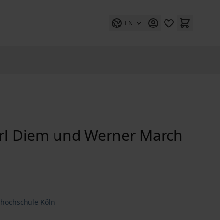
EN
arl Diem und Werner March
thochschule Köln