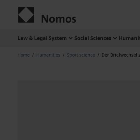
Skip to Content
Law & Legal System
Social Sciences
Humanit
Home
/
Humanities
/
Sport science
/
Der Briefwechsel