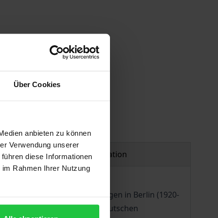
Über Cookies
 Medien anbieten zu können
hrer Verwendung unserer
Product safety information
 führen diese Informationen
ie im Rahmen Ihrer Nutzung
en Hochschule für Leibesübungen in Berlin (1920-
rbauer des Sportforums der Deutschen