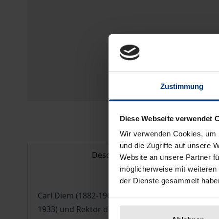
Zustimmung
Diese Webseite verwendet 
Wir verwenden Cookies, um I
und die Zugriffe auf unsere 
Description
Website an unsere Partner fü
möglicherweise mit weiteren
der Dienste gesammelt habe
Carl Diem (1882-1962) war Generalsekretär der S
1933) und Rektor der Sporthochschule in Köln (